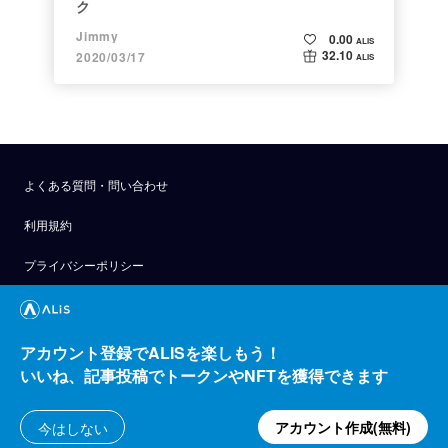
ク
Jimmy
0.00
ALIS
32.10
2020/03/17
ALIS
よくある質問・問い合わせ
利用規約
プライバシーポリシー
公式アナウンス
技術ブログ
アカウント登録でALISを楽しもう！
いいね、記事投稿でトークンやNFTを獲得できます
API
運営会社
アカウント作成(無料)
今はしない