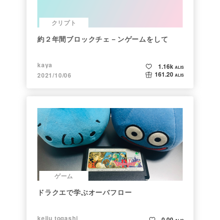
クリプト
約２年間ブロックチェ－ンゲームをして
kaya
1.16k
ALIS
161.20
2021/10/06
ALIS
ゲーム
ドラクエで学ぶオーバフロー
keiju togashi
0.00