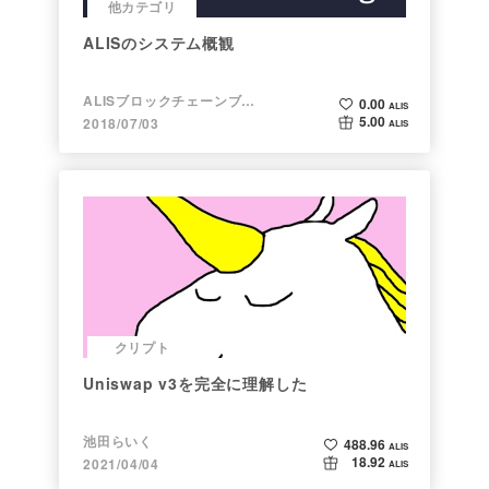
他カテゴリ
ALISのシステム概観
ALISブロックチェーンブログ
0.00
ALIS
5.00
2018/07/03
ALIS
クリプト
Uniswap v3を完全に理解した
池田らいく
488.96
ALIS
18.92
2021/04/04
ALIS