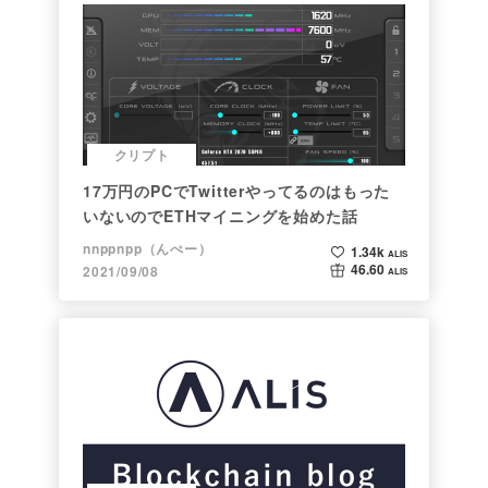
クリプト
17万円のPCでTwitterやってるのはもった
いないのでETHマイニングを始めた話
nnppnpp（んぺー）
1.34k
ALIS
46.60
2021/09/08
ALIS