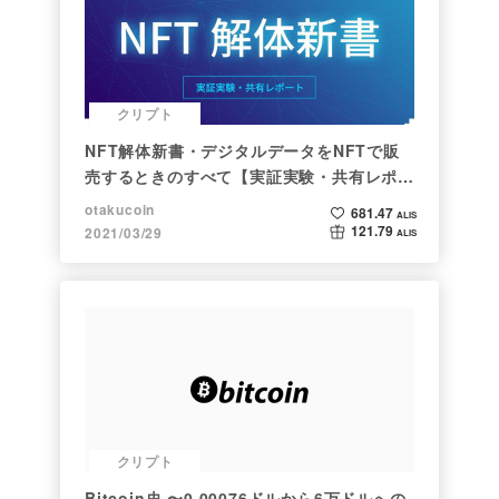
クリプト
NFT解体新書・デジタルデータをNFTで販
売するときのすべて【実証実験・共有レポー
ト】
otakucoin
681.47
ALIS
121.79
2021/03/29
ALIS
クリプト
Bitcoin史 〜0.00076ドルから6万ドルへの