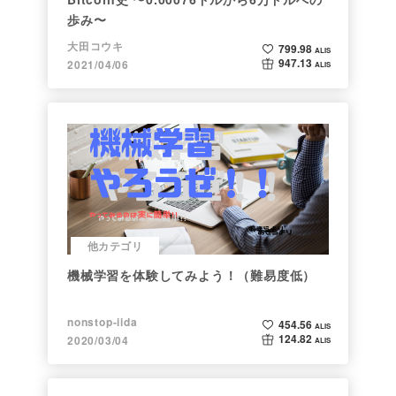
歩み〜
大田コウキ
799.98
ALIS
947.13
2021/04/06
ALIS
他カテゴリ
機械学習を体験してみよう！（難易度低）
nonstop-iida
454.56
ALIS
124.82
2020/03/04
ALIS