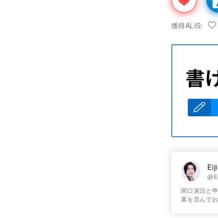
獲得ALIS:
Eij
@Ei
関口栄治と申
業を営んで