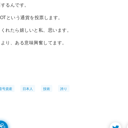
票するんです。
tのDOTという通貨を投票します。
てくれたら嬉しいと私、思います。
クより、ある意味興奮してます。
暗号資産
日本人
技術
誇り