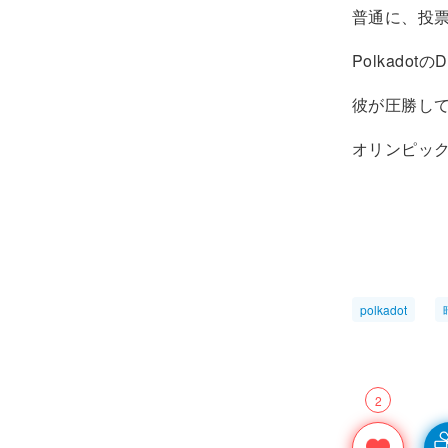
普通に、投
Polkado
彼が圧勝し
オリンピッ
polkadot
2