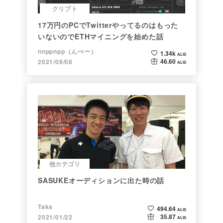
クリプト
17万円のPCでTwitterやってるのはもった
いないのでETHマイニングを始めた話
nnppnpp（んぺー）
1.34k
ALIS
46.60
2021/09/08
ALIS
他カテゴリ
SASUKEオーディションに出た時の話
Taka
494.64
ALIS
35.87
2021/01/22
ALIS