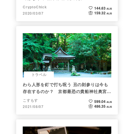
CryptoChick
144.63
ALIS
159.32
2020/03/07
ALIS
トラベル
わら人形を釘で打ち呪う 丑の刻参りは今も
存在するのか？ 京都最恐の貴船神社奥宮を
調べた
こすもす
599.04
ALIS
486.35
2021/08/07
ALIS