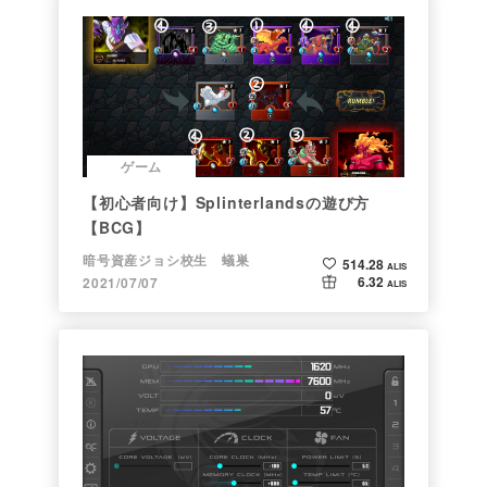
ゲーム
【初心者向け】Splinterlandsの遊び方
【BCG】
暗号資産ジョシ校生 蟻巣
514.28
ALIS
6.32
2021/07/07
ALIS