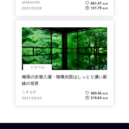
ト】
otakucoin
681.47
ALIS
121.79
2021/03/29
ALIS
トラベル
梅雨の京都八瀬・瑠璃光院はしっとり濃い新
緑の世界
こすもす
460.46
ALIS
216.64
2021/05/25
ALIS