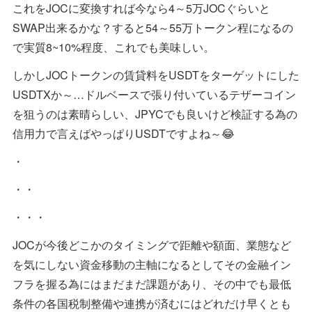
これをJOCに変換すれば今なら4～5万JOCぐらいと
SWAP出来るかな？すると54～55万トークン程になるの
で実質8~10%程度、これでも美味しい。
しかしJOCトークンの賃貸料をUSDTをターゲットにした
USDTXか～…ドルベースで張り付いているテザーコイン
を狙うのは素晴らしい、JPYCでも良いけど検証する為の
信用力で言えばやっぱりUSDTですよね～😂
・
・・
・・・
JOCが今後どこかのタイミングで距離や額面、業態など
を気にしない資金移動の主軸になるとしてその金融イン
フラを握る為にはまだまだ課題があり、その中でも最低
条件の各国税制整備や連携が済むにはどれだけ早くとも