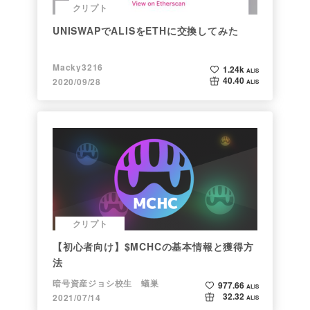
クリプト
UNISWAPでALISをETHに交換してみた
Macky3216
1.24k
ALIS
40.40
2020/09/28
ALIS
クリプト
【初心者向け】$MCHCの基本情報と獲得方
法
暗号資産ジョシ校生 蟻巣
977.66
ALIS
32.32
2021/07/14
ALIS