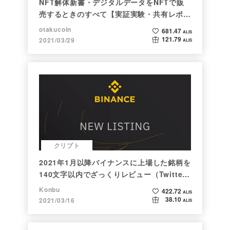
NFT解体新書・デジタルデータをNFTで販
売するときのすべて【実証実験・共有レポー
ト】
otakucoin
681.47
ALIS
121.79
2021/03/29
ALIS
クリプト
2021年1月以降バイナンスに上場した銘柄を
140文字以内でざっくりレビュー（Twitter
向け情報まとめ）
Konbu
422.72
ALIS
38.10
2021/03/16
ALIS