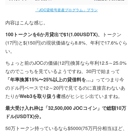
「JOC貸暗号資産プログラム」プラン
内容はこんな感じ。
100トークンを6か月貸出で$1(1.00USDTX)、
トークン
(17円)と$(150円)の現状価値なら8.8%、年利で17.6%ぐら
い。
ちょっと前のJOCの価値(12円)換算なら年利12.5～25.0%
なのでこっちを見ているようですね、30円で始まって
「年率換算15%〜25%以上の貸借料を…」
ってつまり今
のドル円ベースで12～20円で見てるのに直接言わないあ
たりが
Web3を取り扱う者
感がヒシヒシ出ていますね。
最大受け入れ枠は「32,500,000 JOCコイン」で総額10万
ドル(USDTX)分。
50万トークン持っているなら$5000(75万円分相当)ほど、