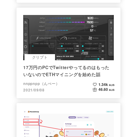
クリプト
17万円のPCでTwitterやってるのはもった
いないのでETHマイニングを始めた話
nnppnpp（んぺー）
1.34k
ALIS
46.60
2021/09/08
ALIS