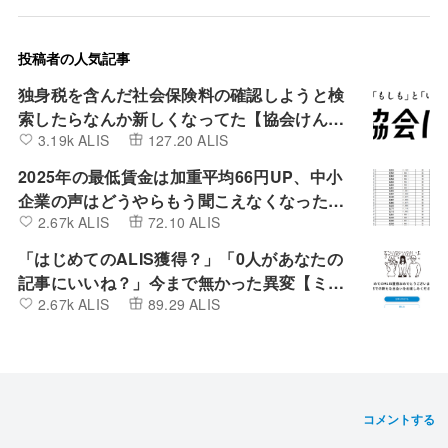
投稿者の人気記事
独身税を含んだ社会保険料の確認しようと検
索したらなんか新しくなってた【協会けん
3.19k ALIS
127.20 ALIS
ぽ】
2025年の最低賃金は加重平均66円UP、中小
企業の声はどうやらもう聞こえなくなったよ
2.67k ALIS
72.10 ALIS
うです。
「はじめてのALIS獲得？」「0人があなたの
記事にいいね？」今まで無かった異変【ミン
2.67k ALIS
89.29 ALIS
カブIR】
コメントする