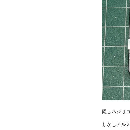
隠しネジは
しかしアル