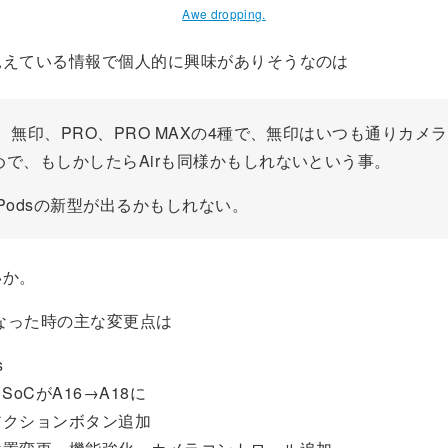
Awe dropping.
見えている情報で個人的に興味がありそうなのは
r、無印、PRO、PRO MAXの4種で、無印はいつも通りカメ
めで、もしかしたらAirも同様かもしれないという事。
rPodsの新型が出るかもしれない。
いか。
になった時の主な変更点は
s
SoCがA16→A18に
アクションボタン追加