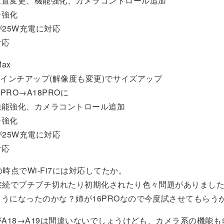
位置変更、機能強化、カメラコントロール追加
ー強化
eが25W充電に対応
対応
Max
.3にインチアップ(解像度も変更)でサイズアップ
7PRO→A18PROに
機能強化、カメラコントロール追加
ー強化
eが25W充電に対応
対応
の時点でWi-Fi7には対応してたか。
O接続でブチブチ切れたり初期化されたり色々問題がありまし
うになったのかな？姉が16PROなので今度試させてもらう
がA18→A19は間違いないでしょうけども、カメラ系の機能