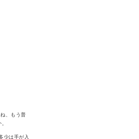
たね、もう普
か。
も多少は手が入