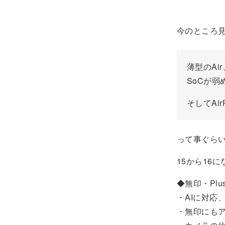
今のところ
薄型のAi
SoCが弱
そしてAi
って事ぐら
15から16
◆無印・Plu
・AIに対応、
・無印にも