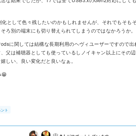
念な結果でしたが、17では全てUSB3.xのGen2対応にして
差別化として色々残したいのかもしれませんが、それでもそも
ろそろ別の端末にも切り替えられてしまうのではなかろうか。
rPodsに関しては結構な長期利用のヘヴィユーザーですので
す、父は補聴器としても使っているしノイキャン以上にその辺
お嬉しい、良い変化だと良いなぁ。
😁
ベント
2
人がサポートしています