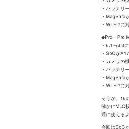
・カメラの
・バッテリ
・MagSaf
・Wi-Fi7に
◆Pro・Pro 
・6.1→6
・SoCがA1
・カメラの
・バッテリ
・MagSaf
・Wi-Fi7に
そうか、16
確かにML
通に使えるよ
今回はSoC