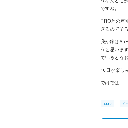
うなんとも残
ですね。
PROとの
ぎるのでそ
我が家はAi
うと思いま
ているとな
10日が楽しみ
ではでは。
apple
イ