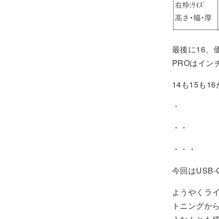
最後に16、
PROはイ
14も15も
・
・・
・・・
今回はUSB
ようやくライ
トニングから解