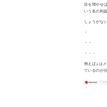
目を増やせ
いう名の利
しょうがな
・
・・
・・・
例えば↓は
ているのが