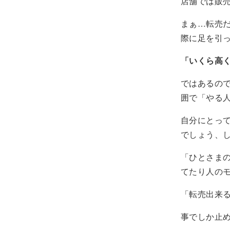
店舗では販売
まぁ…転売
際に足を引
「いくら高
ではあるの
囲で「やる
自分にとっ
でしょう、
「ひとさま
てたり人の
「転売出来
事でしか止