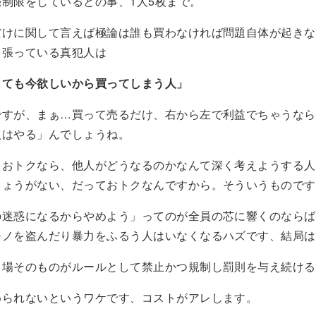
制限をしているとの事、1人5枚まで。
だけに関して言えば極論は誰も買わなければ問題自体が起きな
っ張っている真犯人は
くても今欲しいから買ってしまう人」
ですが、まぁ…買って売るだけ、右から左で利益でちゃうなら
人はやる」んでしょうね。
ておトクなら、他人がどうなるのかなんて深く考えようする人
しょうがない、だっておトクなんですから。そういうものです
の迷惑になるからやめよう」ってのが全員の芯に響くのならば
モノを盗んだり暴力をふるう人はいなくなるハズです、結局は
る場そのものがルールとして禁止かつ規制し罰則を与え続ける
められないというワケです、コストがアレします。