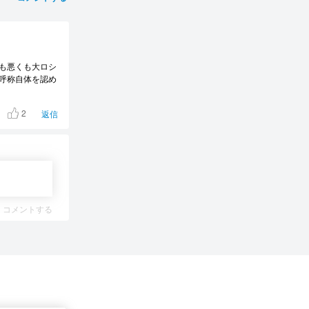
も悪くも大ロシ
呼称自体を認め
2
返信
コメントする