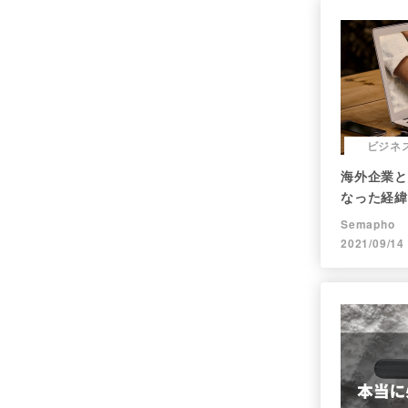
ビジネ
海外企業と
なった経緯
す！
Semapho
2021/09/14