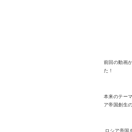
前回の動画
た！
本来のテー
ア帝国創生
ロシア帝国