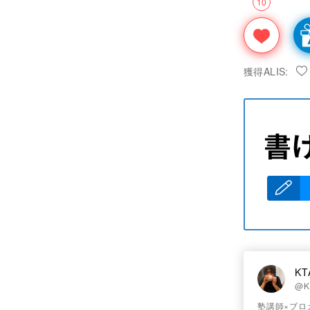
10
獲得ALIS:
KT
@K
塾講師×ブロ