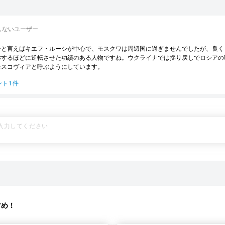
しないユーザー
シと言えばキエフ・ルーシが中心で、モスクワは周辺国に過ぎませんでしたが、良く
称するほどに逆転させた功績のある人物ですね。ウクライナでは揺り戻しでロシアの
モスコヴィアと呼ぶようにしています。
ント1件
すめ！