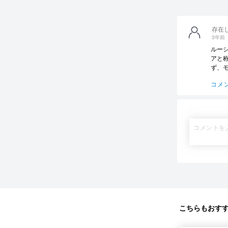
存在
3年前
ルー
アと
ず、
コメ
こちらもおす