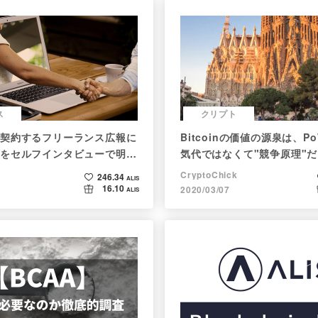
ス
クリプト
契約するフリーランス広報に
Bitcoinの価値の源泉は、P
をセルフインタビューで明か
気代ではなくて"競争原理"
CryptoChick
246.34
ALIS
16.10
2020/03/07
ALIS