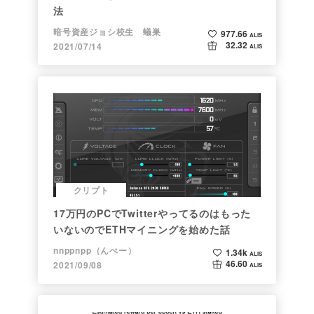
法
暗号資産ジョシ校生 蟻巣
977.66
ALIS
32.32
2021/07/14
ALIS
クリプト
17万円のPCでTwitterやってるのはもった
いないのでETHマイニングを始めた話
nnppnpp（んぺー）
1.34k
ALIS
46.60
2021/09/08
ALIS