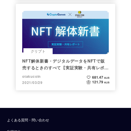
クリプト
NFT解体新書・デジタルデータをNFTで販
売するときのすべて【実証実験・共有レポー
ト】
otakucoin
681.47
ALIS
121.79
2021/03/29
ALIS
よくある質問・問い合わせ