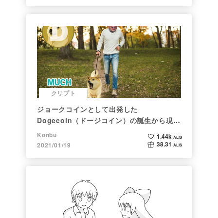
クリプト
ジョークコインとして出発した
Dogecoin（ドージコイン）の誕生から現在
まで。注目される非証券性🐶
Konbu
1.44k
ALIS
38.31
2021/01/19
ALIS