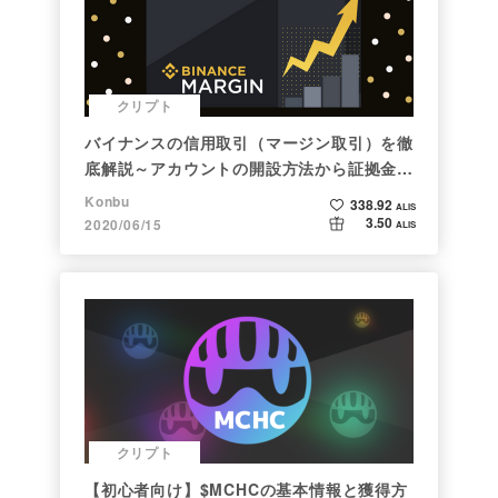
クリプト
バイナンスの信用取引（マージン取引）を徹
底解説～アカウントの開設方法から証拠金計
算例まで～
Konbu
338.92
ALIS
3.50
2020/06/15
ALIS
クリプト
【初心者向け】$MCHCの基本情報と獲得方