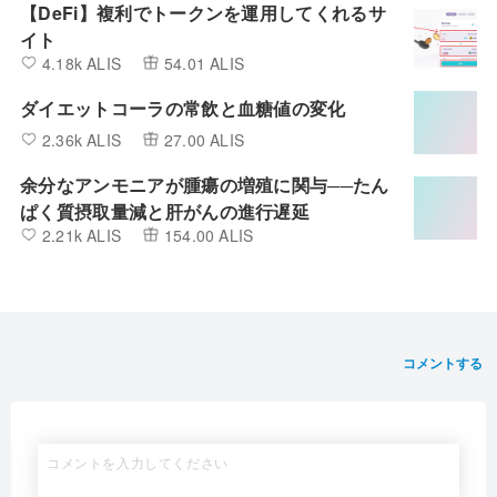
【DeFi】複利でトークンを運用してくれるサ
イト
4.18k ALIS
54.01 ALIS
ダイエットコーラの常飲と血糖値の変化
2.36k ALIS
27.00 ALIS
余分なアンモニアが腫瘍の増殖に関与──たん
ぱく質摂取量減と肝がんの進行遅延
2.21k ALIS
154.00 ALIS
コメントする