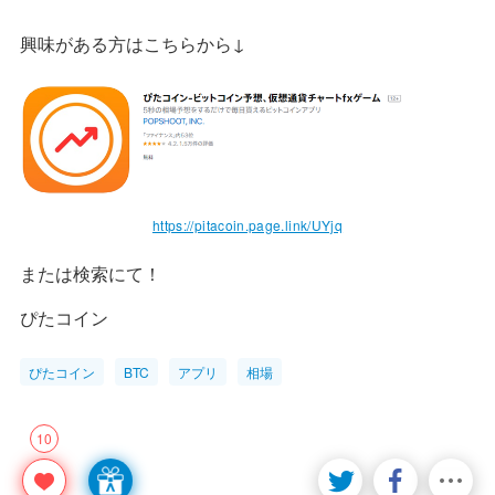
興味がある方はこちらから↓
https://pitacoin.page.link/UYjq
または検索にて！
ぴたコイン
ぴたコイン
BTC
アプリ
相場
10