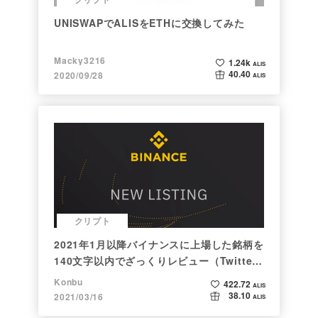
UNISWAPでALISをETHに交換してみた
Macky3216
1.24k
ALIS
40.40
2020/09/28
ALIS
クリプト
2021年1月以降バイナンスに上場した銘柄を
140文字以内でざっくりレビュー（Twitter
向け情報まとめ）
Konbu
422.72
ALIS
38.10
2021/03/16
ALIS