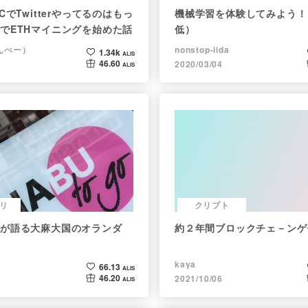
CでTwitterやってるのはもっ
機械学習を体験してみよう！
でETHマイニングを始めた話
低）
（んぺー）
nonstop-iida
1.34k
ALIS
46.60
2020/03/04
ALIS
リ
クリプト
が語る大麻大国のオランダ
約２年間ブロックチェ－ンゲ
kaya
66.13
ALIS
46.20
2021/10/06
ALIS