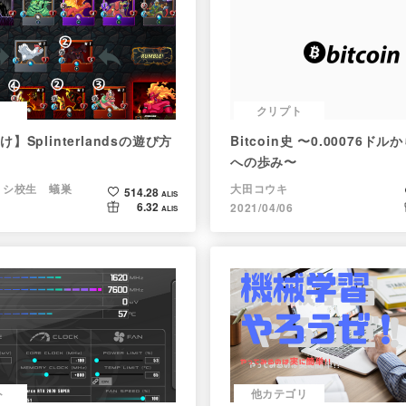
クリプト
】Splinterlandsの遊び方
Bitcoin史 〜0.00076ド
への歩み〜
ョシ校生 蟻巣
大田コウキ
514.28
ALIS
6.32
2021/04/06
ALIS
ト
他カテゴリ