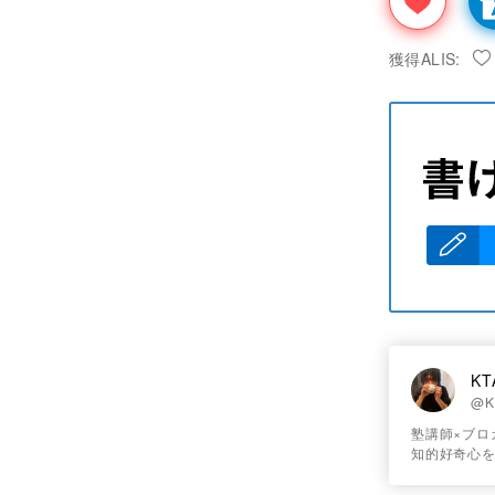
獲得ALIS:
KT
@K
塾講師×ブロ
知的好奇心