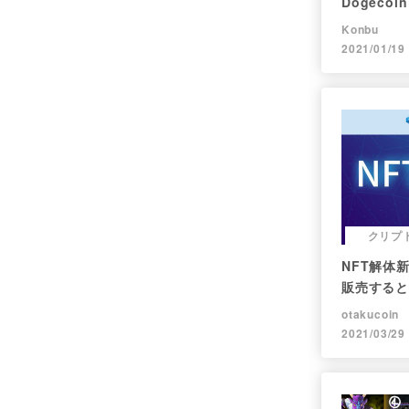
Dogec
現在まで。
Konbu
2021/01/19
クリプ
NFT解体
販売すると
レポート】
otakucoin
2021/03/29