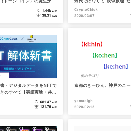
oin（ドージコイン）の誕生から
気代ではなくて"競争原理"
注目される非証券性🐶
CryptoChick
1.44k
ALIS
38.31
2020/03/07
ALIS
ト
他カテゴリ
新書・デジタルデータをNFTで
京都のきーひん、神戸のこー
きのすべて【実証実験・共有
yamaeigh
681.47
ALIS
121.79
2020/02/15
ALIS