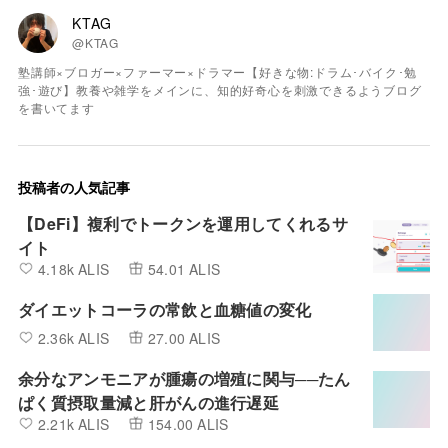
KTAG
@KTAG
塾講師×ブロガー×ファーマー×ドラマー【好きな物:ドラム･バイク･勉
強･遊び】教養や雑学をメインに、知的好奇心を刺激できるようブログ
を書いてます
投稿者の人気記事
【DeFi】複利でトークンを運用してくれるサ
イト
4.18k ALIS
54.01 ALIS
ダイエットコーラの常飲と血糖値の変化
2.36k ALIS
27.00 ALIS
余分なアンモニアが腫瘍の増殖に関与──たん
ぱく質摂取量減と肝がんの進行遅延
2.21k ALIS
154.00 ALIS