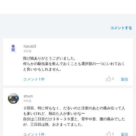
コメントする
haruki3
5年前
投げ銭ありがとうございました。
何らかの駆虫薬を飲んでおくことも選択肢の一つにいれておく
と良いかもしれません。
1
コメント1件
返信
shum
5年前
２回目、特に何もなく、だるいのと注射のあとの痛み位って人
も多いけれど、熱出た人が多いかなー
自分は二日目だけ３８～３９度と、背中や首、腰の痛みでした
が、三日目は熱、おさまってました。
1
コメント1件
返信