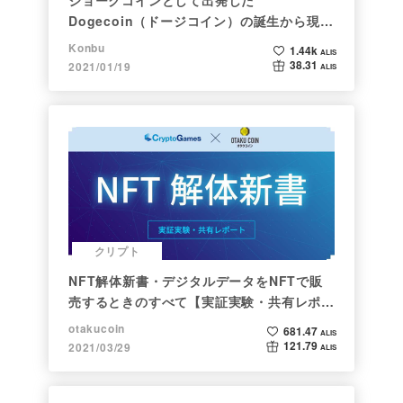
Dogecoin（ドージコイン）の誕生から現在
まで。注目される非証券性🐶
Konbu
1.44k
ALIS
38.31
2021/01/19
ALIS
クリプト
NFT解体新書・デジタルデータをNFTで販
売するときのすべて【実証実験・共有レポー
ト】
otakucoin
681.47
ALIS
121.79
2021/03/29
ALIS