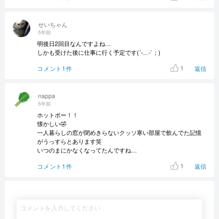
せいちゃん
5年前
明後日2回目なんですよね…
しかも受けた後に仕事に行く予定です(´-﹏-`；)
1
コメント1件
返信
nappa
5年前
ホットポー！！
懐かしい🤣
一人暮らしの窓が閉めきらないクッソ寒い部屋で飲んでた記憶
がうっすらとあります笑
いつのまにかなくなってたんですね…
1
コメント1件
返信