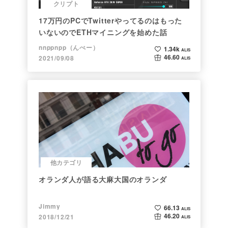
クリプト
17万円のPCでTwitterやってるのはもった
いないのでETHマイニングを始めた話
nnppnpp（んぺー）
1.34k
ALIS
46.60
2021/09/08
ALIS
他カテゴリ
オランダ人が語る大麻大国のオランダ
Jimmy
66.13
ALIS
46.20
2018/12/21
ALIS