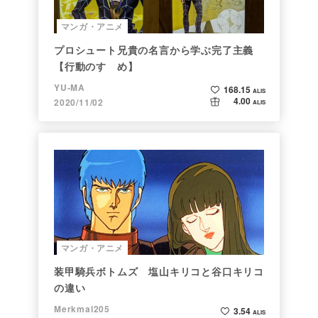
マンガ・アニメ
プロシュート兄貴の名言から学ぶ完了主義
【行動のすゝめ】
YU-MA
168.15
ALIS
4.00
2020/11/02
ALIS
マンガ・アニメ
装甲騎兵ボトムズ 塩山キリコと谷口キリコ
の違い
Merkmal205
3.54
ALIS