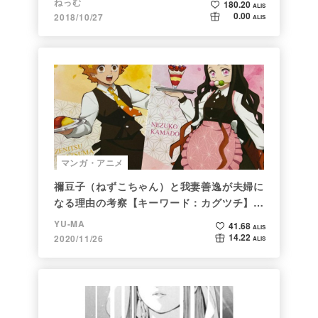
ねっむ
180.20
ALIS
0.00
2018/10/27
ALIS
マンガ・アニメ
禰豆子（ねずこちゃん）と我妻善逸が夫婦に
なる理由の考察【キーワード：カグツチ】＜
後編＞
YU-MA
41.68
ALIS
14.22
2020/11/26
ALIS