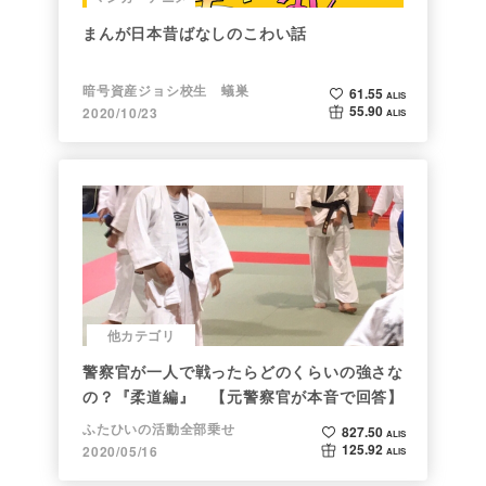
まんが日本昔ばなしのこわい話
暗号資産ジョシ校生 蟻巣
61.55
ALIS
55.90
2020/10/23
ALIS
他カテゴリ
警察官が一人で戦ったらどのくらいの強さな
の？『柔道編』 【元警察官が本音で回答】
ふたひいの活動全部乗せ
827.50
ALIS
125.92
2020/05/16
ALIS