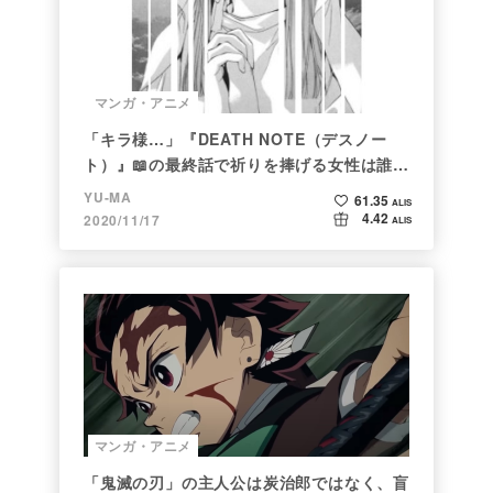
マンガ・アニメ
「キラ様…」『DEATH NOTE（デスノー
ト）』📖の最終話で祈りを捧げる女性は誰な
のか
YU-MA
61.35
ALIS
4.42
2020/11/17
ALIS
マンガ・アニメ
「鬼滅の刃」の主人公は炭治郎ではなく、盲