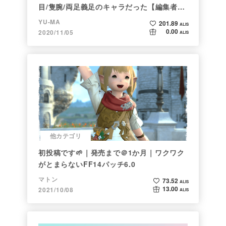
目/隻腕/両足義足のキャラだった【編集者の
仕事ぶりに脱帽】
YU-MA
201.89
ALIS
0.00
2020/11/05
ALIS
他カテゴリ
初投稿です🌱｜発売まで＠1か月｜ワクワク
がとまらないFF14パッチ6.0
マトン
73.52
ALIS
13.00
2021/10/08
ALIS