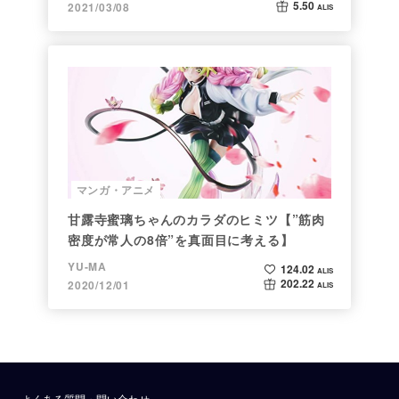
5.50
2021/03/08
ALIS
マンガ・アニメ
甘露寺蜜璃ちゃんのカラダのヒミツ【”筋肉
密度が常人の8倍”を真面目に考える】
YU-MA
124.02
ALIS
202.22
2020/12/01
ALIS
よくある質問・問い合わせ