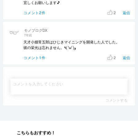
宜しくお願いします🎵
2
コメント2件
返信
モノブログDX
7年前
天才小畑常五郎はひじきマイニングを開発した人でした。
彼の栄光は忘れません。٩( 'ω' )و
2
コメント1件
返信
コメントする
こちらもおすすめ！