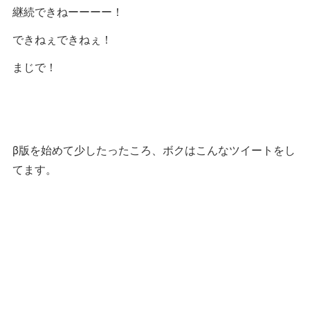
継続できねーーーー！
できねぇできねぇ！
まじで！
β版を始めて少したったころ、ボクはこんなツイートをし
てます。