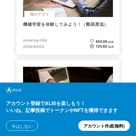
他カテゴリ
機械学習を体験してみよう！（難易度低）
nonstop-iida
454.56
ALIS
124.82
2020/03/04
ALIS
アカウント登録でALISを楽しもう！
ビジネス
いいね、記事投稿でトークンやNFTを獲得できます
海外企業と契約するフリーランス広報になっ
アカウント作成(無料)
た経緯をセルフインタビューで明かす！
今はしない
Semapho
246.34