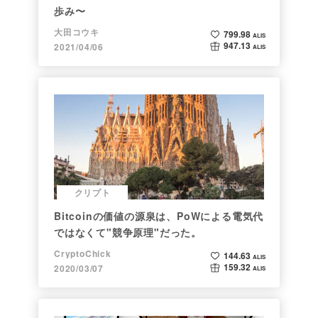
歩み〜
大田コウキ
799.98
ALIS
947.13
2021/04/06
ALIS
クリプト
Bitcoinの価値の源泉は、PoWによる電気代
ではなくて"競争原理"だった。
CryptoChick
144.63
ALIS
159.32
2020/03/07
ALIS