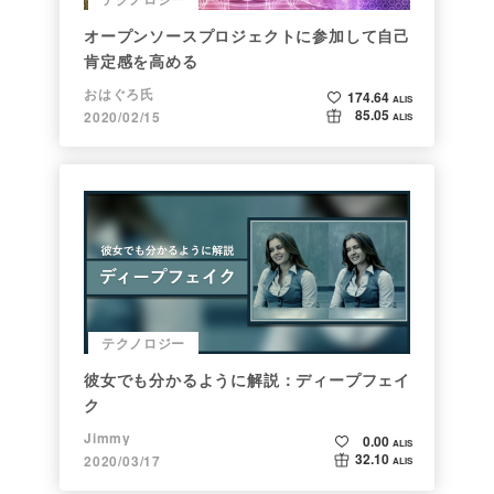
オープンソースプロジェクトに参加して自己
肯定感を高める
おはぐろ氏
174.64
ALIS
85.05
2020/02/15
ALIS
テクノロジー
彼女でも分かるように解説：ディープフェイ
ク
Jimmy
0.00
ALIS
32.10
2020/03/17
ALIS