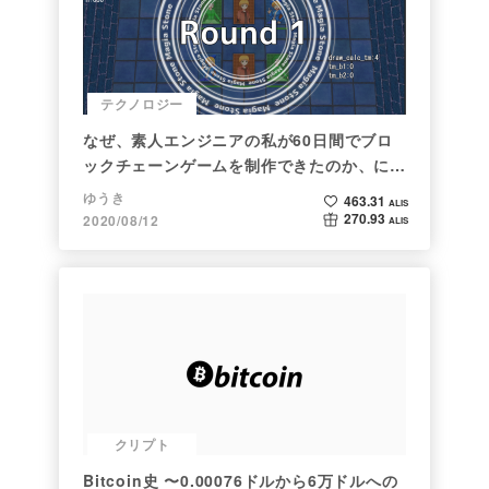
テクノロジー
なぜ、素人エンジニアの私が60日間でブロ
ックチェーンゲームを制作できたのか、につ
いて語ってみた
ゆうき
463.31
ALIS
270.93
2020/08/12
ALIS
クリプト
Bitcoin史 〜0.00076ドルから6万ドルへの