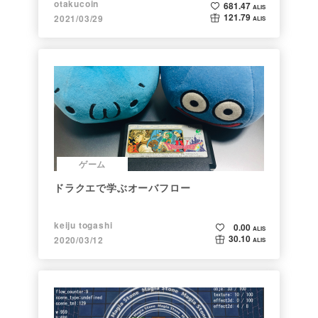
otakucoin
681.47
ALIS
121.79
2021/03/29
ALIS
ゲーム
ドラクエで学ぶオーバフロー
keiju togashi
0.00
ALIS
30.10
2020/03/12
ALIS