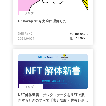
クリプト
Uniswap v3を完全に理解した
池田らいく
488.96
ALIS
18.92
2021/04/04
ALIS
クリプト
NFT解体新書・デジタルデータをNFTで販
売するときのすべて【実証実験・共有レポー
ト】