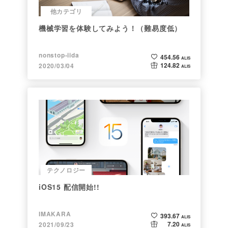
他カテゴリ
機械学習を体験してみよう！（難易度低）
nonstop-iida
454.56
ALIS
124.82
2020/03/04
ALIS
テクノロジー
iOS15 配信開始!!
IMAKARA
393.67
ALIS
7.20
2021/09/23
ALIS