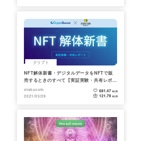
クリプト
NFT解体新書・デジタルデータをNFTで販
売するときのすべて【実証実験・共有レポー
ト】
otakucoin
681.47
ALIS
121.79
2021/03/29
ALIS