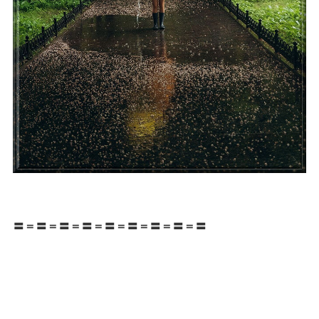
〓＝〓＝〓＝〓＝〓＝〓＝〓＝〓＝〓