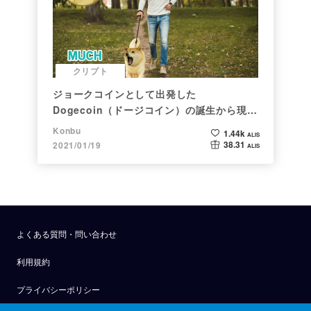
クリプト
ジョークコインとして出発した
Dogecoin（ドージコイン）の誕生から現在
まで。注目される非証券性🐶
Konbu
1.44k
ALIS
38.31
2021/01/19
ALIS
よくある質問・問い合わせ
利用規約
プライバシーポリシー