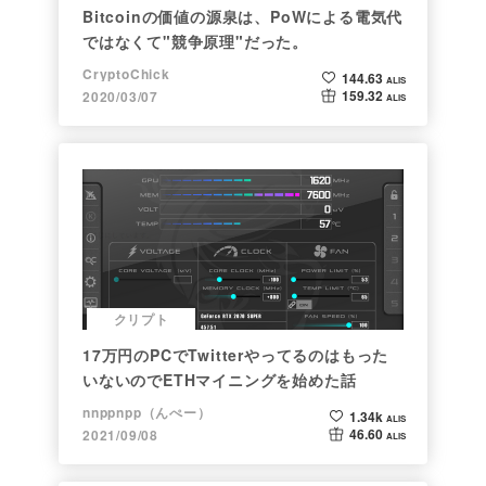
Bitcoinの価値の源泉は、PoWによる電気代
ではなくて"競争原理"だった。
CryptoChick
144.63
ALIS
159.32
2020/03/07
ALIS
クリプト
17万円のPCでTwitterやってるのはもった
いないのでETHマイニングを始めた話
nnppnpp（んぺー）
1.34k
ALIS
46.60
2021/09/08
ALIS