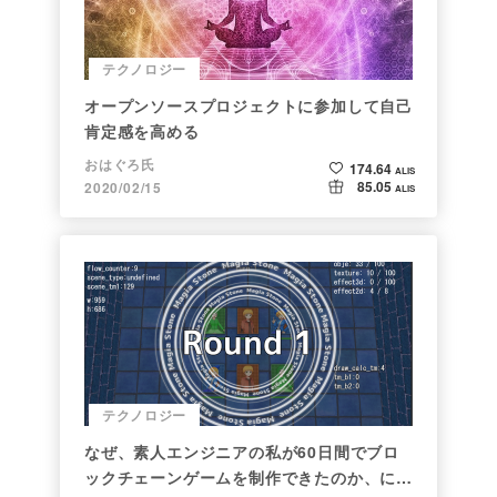
テクノロジー
オープンソースプロジェクトに参加して自己
肯定感を高める
おはぐろ氏
174.64
ALIS
85.05
2020/02/15
ALIS
テクノロジー
なぜ、素人エンジニアの私が60日間でブロ
ックチェーンゲームを制作できたのか、につ