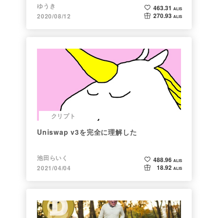
いて語ってみた
ゆうき
463.31
ALIS
270.93
2020/08/12
ALIS
クリプト
Uniswap v3を完全に理解した
池田らいく
488.96
ALIS
18.92
2021/04/04
ALIS