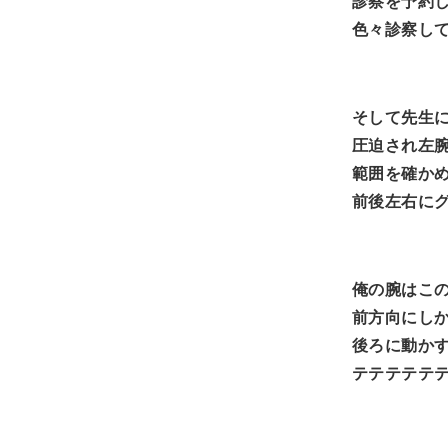
診察を予約
色々診察し
そして先生
圧迫され左
範囲を確か
前後左右に
俺の腕はこ
前方向にし
後ろに動か
テテテテテ