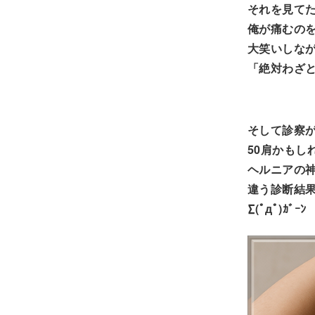
それを見て
俺が痛むの
大笑いしな
「絶対わざ
そして診察
50肩かもし
ヘルニアの
違う診断結
∑(ﾟдﾟ)ｶﾞｰﾝ