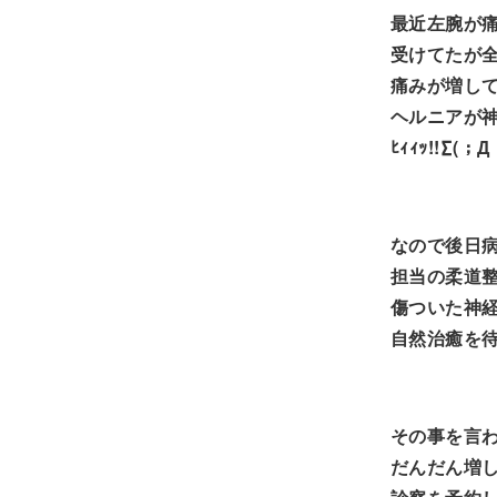
最近左腕が
受けてたが
痛みが増し
ヘルニアが
ﾋｨｨｯ!!∑(；Д
なので後日
担当の柔道
傷ついた神
自然治癒を
その事を言
だんだん増