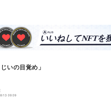
じじいの目覚め」
穣
8/13 09:09