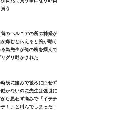
し後日見て貰う事になり昨日
て貰う
に首のヘルニアの所の神経が
腕が痛むと伝えると腕が動く
める為先生が俺の腕を掴んで
グリグリ動かされた
の時既に痛みで後ろに回せず
か動かないのに先生は強引に
すから思わず痛みで「イテテ
テテ！」と叫んでしまった！