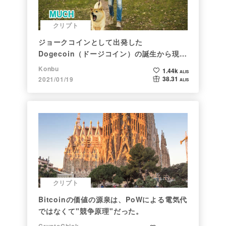
クリプト
ジョークコインとして出発した
Dogecoin（ドージコイン）の誕生から現在
まで。注目される非証券性🐶
Konbu
1.44k
ALIS
38.31
2021/01/19
ALIS
クリプト
Bitcoinの価値の源泉は、PoWによる電気代
ではなくて"競争原理"だった。