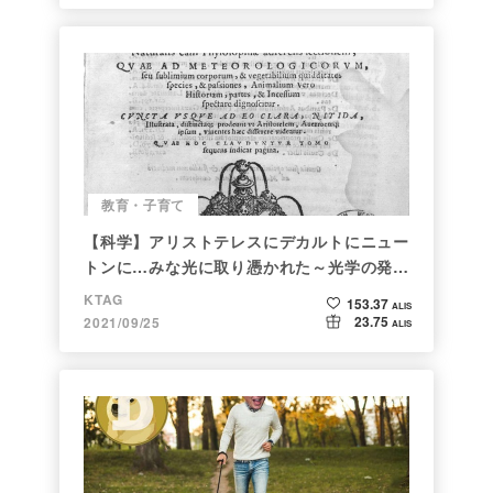
教育・子育て
【科学】アリストテレスにデカルトにニュー
トンに…みな光に取り憑かれた～光学の発展
～
KTAG
153.37
ALIS
23.75
2021/09/25
ALIS