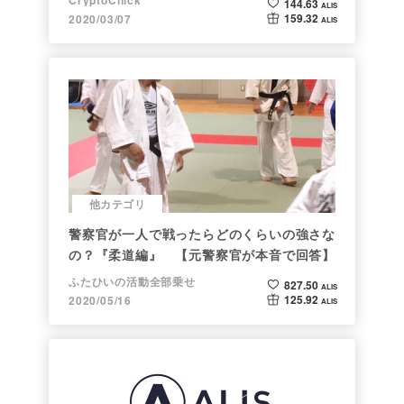
CryptoChick
144.63
ALIS
159.32
2020/03/07
ALIS
他カテゴリ
警察官が一人で戦ったらどのくらいの強さな
の？『柔道編』 【元警察官が本音で回答】
ふたひいの活動全部乗せ
827.50
ALIS
125.92
2020/05/16
ALIS