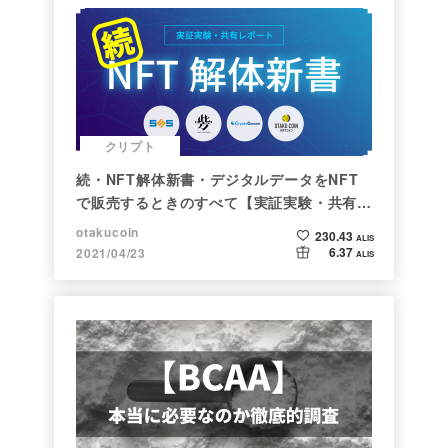
クリプト
続・NFT解体新書・デジタルデータをNFT
で販売するときのすべて【実証実験・共有レ
ポート】
otakucoin
230.43
ALIS
6.37
2021/04/23
ALIS