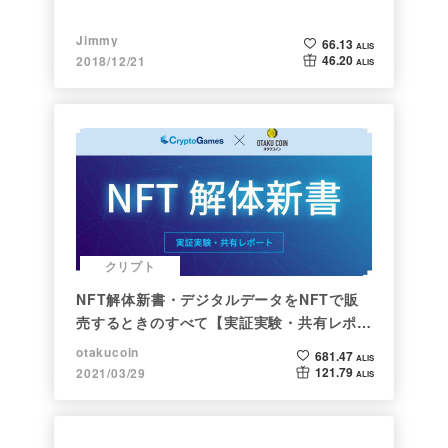
Jimmy
66.13
ALIS
46.20
2018/12/21
ALIS
クリプト
NFT解体新書・デジタルデータをNFTで販
売するときのすべて【実証実験・共有レポー
ト】
otakucoin
681.47
ALIS
121.79
2021/03/29
ALIS