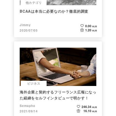
他カテゴリ
BCAAは本当に必要なのか？徹底的調査
Jimmy
0.00
ALIS
1.20
2020/07/05
ALIS
ビジネス
海外企業と契約するフリーランス広報になっ
た経緯をセルフインタビューで明かす！
Semapho
246.34
ALIS
16.10
2021/09/14
ALIS