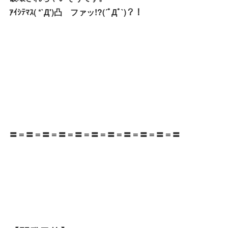
ｱｲｼﾃﾏｽ( *`Д')凸 ファッ!?(´ﾟДﾟ`)？！
〓＝〓＝〓＝〓＝〓＝〓＝〓＝〓＝〓＝〓＝〓