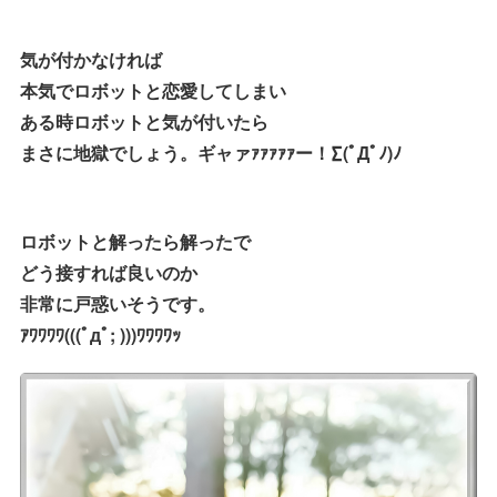
気が付かなければ
本気でロボットと恋愛してしまい
ある時ロボットと気が付いたら
まさに地獄でしょう。ギャァｧｧｧｧｧー！∑(ﾟДﾟﾉ)ﾉ
ロボットと解ったら解ったで
どう接すれば良いのか
非常に戸惑いそうです。
ｱﾜﾜﾜﾜ(((ﾟдﾟ; )))ﾜﾜﾜﾜｯ