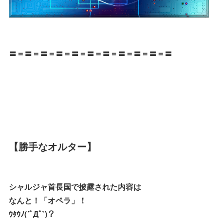
〓＝〓＝〓＝〓＝〓＝〓＝〓＝〓＝〓＝〓＝〓
【勝手なオルター】
シャルジャ首長国で披露された内容は
なんと！「オペラ」！
ｳﾀｳﾉ(´ﾟДﾟ`)？