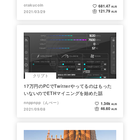
ト】
otakucoin
681.47
ALIS
121.79
2021/03/29
ALIS
クリプト
17万円のPCでTwitterやってるのはもった
いないのでETHマイニングを始めた話
nnppnpp（んぺー）
1.34k
ALIS
46.60
2021/09/08
ALIS