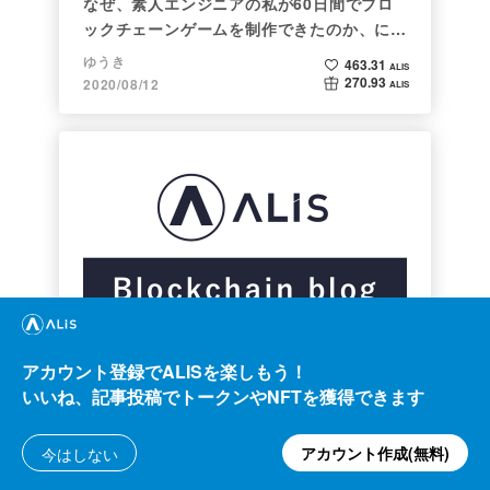
なぜ、素人エンジニアの私が60日間でブロ
ックチェーンゲームを制作できたのか、につ
いて語ってみた
ゆうき
463.31
ALIS
270.93
2020/08/12
ALIS
他カテゴリ
ALISのシステム概観
アカウント登録でALISを楽しもう！
いいね、記事投稿でトークンやNFTを獲得できます
ALISブロックチェーンブログ
0.00
ALIS
5.00
2018/07/03
ALIS
アカウント作成(無料)
今はしない