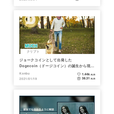
クリプト
ジョークコインとして出発した
Dogecoin（ドージコイン）の誕生から現在
まで。注目される非証券性🐶
Konbu
1.44k
ALIS
38.31
2021/01/19
ALIS