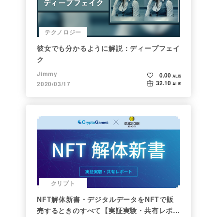
テクノロジー
彼女でも分かるように解説：ディープフェイ
ク
Jimmy
0.00
ALIS
32.10
2020/03/17
ALIS
クリプト
NFT解体新書・デジタルデータをNFTで販
売するときのすべて【実証実験・共有レポー