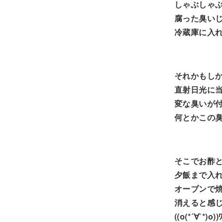
しゃぶしゃ
腐った臭い
冷蔵庫に入
それかもし
直射日光に
変な臭いが
何とかこの
そこでお酢
夕飯まで入
オーブンで
消えると感
((o(*´∀`*)o)