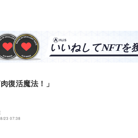
腐肉復活魔法！」
穣
8/23 07:38