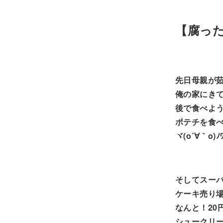
【腐っ
先日母親が
俺の家にき
後で食べよ
ポテチを食
ヾ(o´∀｀o)ﾉ
そしてスー
ケーキ売り
なんと！20
シュークリ