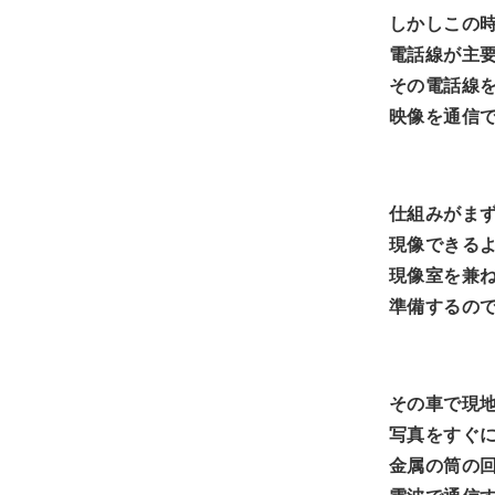
しかしこの
電話線が主
その電話線
映像を通信
仕組みがま
現像できる
現像室を兼
準備するの
その車で現
写真をすぐ
金属の筒の