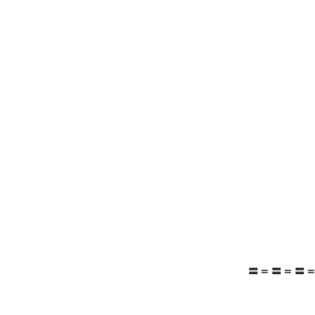
〓＝〓＝〓