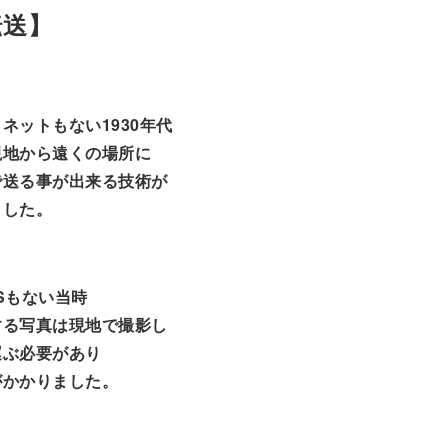
転送】
ネットもない1930年代
現地から遠くの場所に
で送る事が出来る技術が
ました。
Sもない当時
する写真は現地で撮影し
運ぶ必要があり
がかかりました。