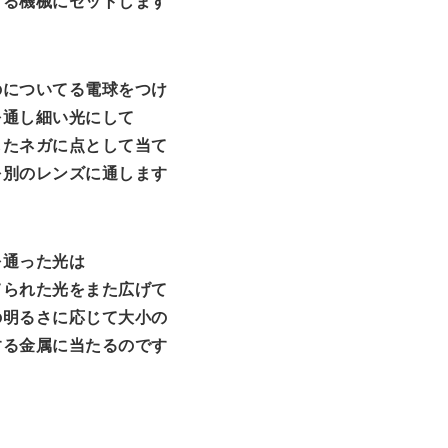
する機械にセットします
のについてる電球をつけ
を通し細い光にして
したネガに点として当て
を別のレンズに通します
を通った光は
てられた光をまた広げて
の明るさに応じて大小の
する金属に当たるのです