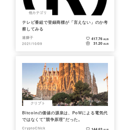
他カテゴリ
テレビ番組で登録商標が「言えない」のか考
察してみる
連獅子
417.76
ALIS
31.20
2021/10/09
ALIS
クリプト
Bitcoinの価値の源泉は、PoWによる電気代
ではなくて"競争原理"だった。
CryptoChick
144.63
ALIS