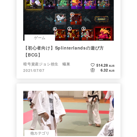
ゲーム
【初心者向け】Splinterlandsの遊び方
【BCG】
暗号資産ジョシ校生 蟻巣
514.28
ALIS
6.32
2021/07/07
ALIS
他カテゴリ