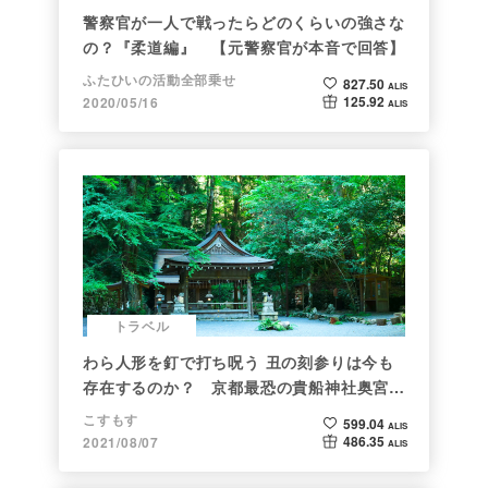
警察官が一人で戦ったらどのくらいの強さな
の？『柔道編』 【元警察官が本音で回答】
ふたひいの活動全部乗せ
827.50
ALIS
125.92
2020/05/16
ALIS
トラベル
わら人形を釘で打ち呪う 丑の刻参りは今も
存在するのか？ 京都最恐の貴船神社奥宮を
調べた
こすもす
599.04
ALIS
486.35
2021/08/07
ALIS