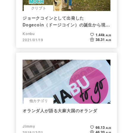
クリプト
ジョークコインとして出発した
Dogecoin（ドージコイン）の誕生から現在
まで。注目される非証券性🐶
Konbu
1.44k
ALIS
38.31
2021/01/19
ALIS
他カテゴリ
オランダ人が語る大麻大国のオランダ
Jimmy
66.13
ALIS
46.20
2018/12/21
ALIS