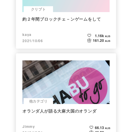
クリプト
約２年間ブロックチェ－ンゲームをして
kaya
1.16k
ALIS
161.20
2021/10/06
ALIS
他カテゴリ
オランダ人が語る大麻大国のオランダ
Jimmy
66.13
ALIS