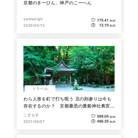
京都のきーひん、神戸のこーへん
yamaeigh
175.41
ALIS
12.10
2020/02/15
ALIS
トラベル
わら人形を釘で打ち呪う 丑の刻参りは今も
存在するのか？ 京都最恐の貴船神社奥宮を
調べた
こすもす
599.04
ALIS
486.35
2021/08/07
ALIS