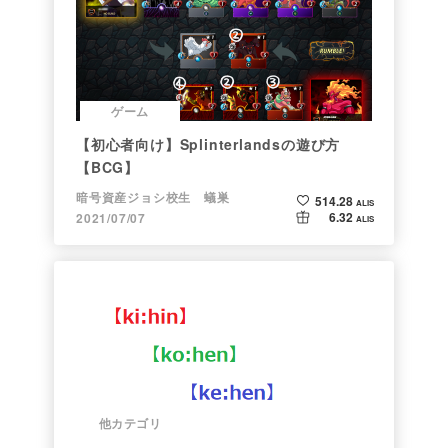
ゲーム
【初心者向け】Splinterlandsの遊び方
【BCG】
暗号資産ジョシ校生 蟻巣
514.28
ALIS
6.32
2021/07/07
ALIS
他カテゴリ