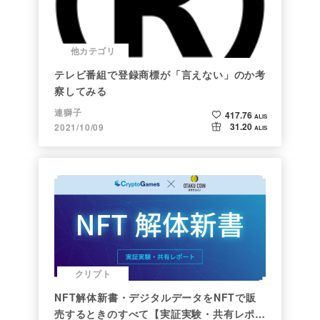
他カテゴリ
テレビ番組で登録商標が「言えない」のか考
察してみる
連獅子
417.76
ALIS
31.20
2021/10/09
ALIS
クリプト
NFT解体新書・デジタルデータをNFTで販
売するときのすべて【実証実験・共有レポー