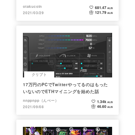
ト】
otakucoin
681.47
ALIS
121.79
2021/03/29
ALIS
クリプト
17万円のPCでTwitterやってるのはもった
いないのでETHマイニングを始めた話
nnppnpp（んぺー）
1.34k
ALIS
46.60
2021/09/08
ALIS