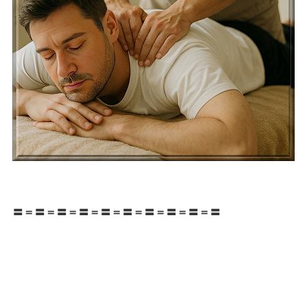
〓＝〓＝〓＝〓＝〓＝〓＝〓＝〓＝〓＝〓