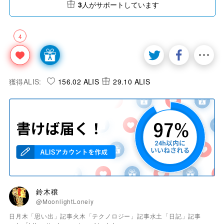
3
人がサポートしています
4
獲得ALIS:
156.02 ALIS
29.10 ALIS
鈴木穣
@MoonlightLoneiy
日月木「思い出」記事火木「テクノロジー」記事水土「日記」記事