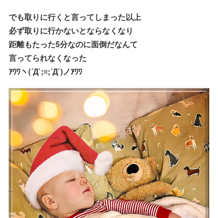
でも取りに行くと言ってしまった以上
必ず取りに行かないとならなくなり
距離もたった5分なのに面倒だなんて
言ってられなくなった
ｱﾜﾜヽ(´Д`;≡;´Д`)ノｱﾜﾜ