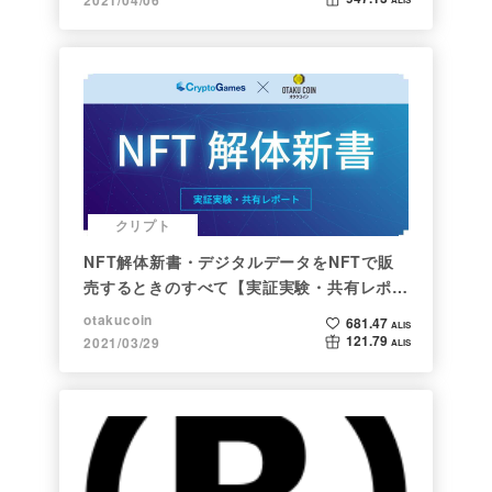
クリプト
NFT解体新書・デジタルデータをNFTで販
売するときのすべて【実証実験・共有レポー
ト】
otakucoin
681.47
ALIS
121.79
2021/03/29
ALIS