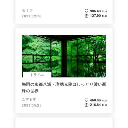
モミジ
906.43
ALIS
127.90
2021/02/18
ALIS
トラベル
梅雨の京都八瀬・瑠璃光院はしっとり濃い新
緑の世界
こすもす
460.46
ALIS
216.64
2021/05/25
ALIS