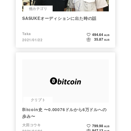
他カテゴリ
SASUKEオーディションに出た時の話
Taka
494.64
ALIS
35.87
2021/01/22
ALIS
クリプト
Bitcoin史 〜0.00076ドルから6万ドルへの
歩み〜
大田コウキ
799.98
ALIS
947.13
2021/04/06
ALIS