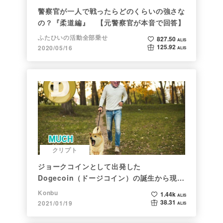
警察官が一人で戦ったらどのくらいの強さな
の？『柔道編』 【元警察官が本音で回答】
ふたひいの活動全部乗せ
827.50
ALIS
125.92
2020/05/16
ALIS
クリプト
ジョークコインとして出発した
Dogecoin（ドージコイン）の誕生から現在
まで。注目される非証券性🐶
Konbu
1.44k
ALIS
38.31
2021/01/19
ALIS