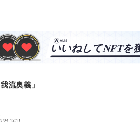
I我流奥義」
穣
3/04 12:11