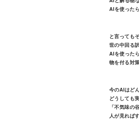
AIと解る物
AIを使った
と言っても
世の中回る訳
AIを使った
物を付る対
今のAIはど
どうしても
「不気味の谷
人が見れば