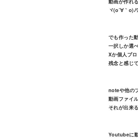
動画が作れ
ヾ(o´∀｀o)ﾉ
でも作った動
一択しか選べ
Xか個人ブ
残念と感じ
noteや他
動画ファイ
それが出来
Youtub