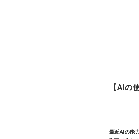
【AIの
最近AIの能