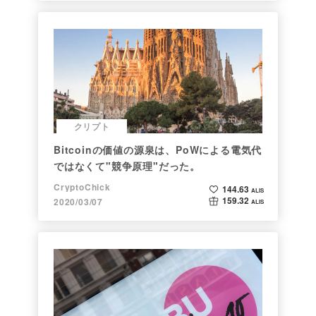
クリプト
Bitcoinの価値の源泉は、PoWによる電気代
ではなくて"競争原理"だった。
CryptoChick
144.63
ALIS
159.32
2020/03/07
ALIS