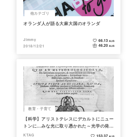
他カテゴリ
オランダ人が語る大麻大国のオランダ
Jimmy
66.13
ALIS
46.20
2018/12/21
ALIS
教育・子育て
【科学】アリストテレスにデカルトにニュー
トンに…みな光に取り憑かれた～光学の発展
～
KTAG
153.37
ALIS