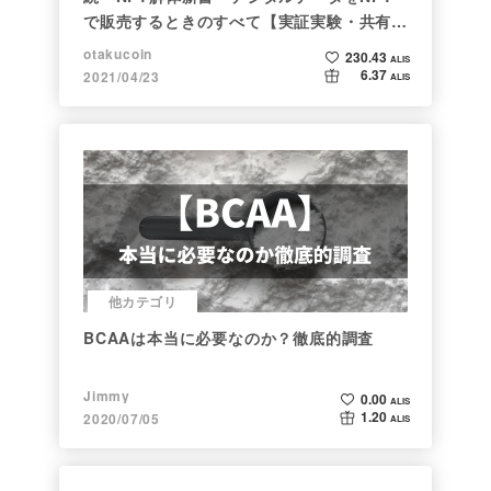
で販売するときのすべて【実証実験・共有レ
ポート】
otakucoin
230.43
ALIS
6.37
2021/04/23
ALIS
他カテゴリ
BCAAは本当に必要なのか？徹底的調査
Jimmy
0.00
ALIS
1.20
2020/07/05
ALIS