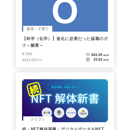
教育・子育て
【科学（化学）】進化に必要だった猛毒のガ
ス～酸素～
KTAG
602.20
ALIS
25.63
2021/02/11
ALIS
クリプト
続・NFT解体新書・デジタルデータをNFT