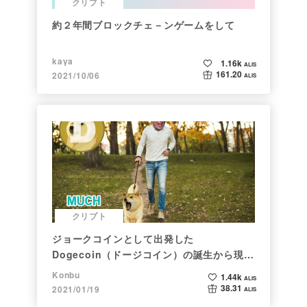
クリプト
約２年間ブロックチェ－ンゲームをして
kaya
1.16k
ALIS
161.20
2021/10/06
ALIS
クリプト
ジョークコインとして出発した
Dogecoin（ドージコイン）の誕生から現在
まで。注目される非証券性🐶
Konbu
1.44k
ALIS
38.31
2021/01/19
ALIS