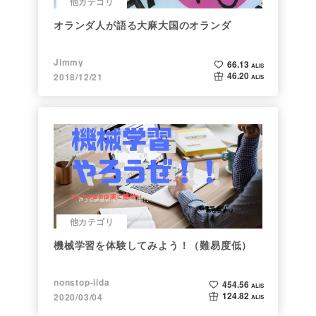
他カテゴリ
オランダ人が語る大麻大国のオランダ
Jimmy
66.13
ALIS
46.20
2018/12/21
ALIS
他カテゴリ
機械学習を体験してみよう！（難易度低）
nonstop-iida
454.56
ALIS
124.82
2020/03/04
ALIS