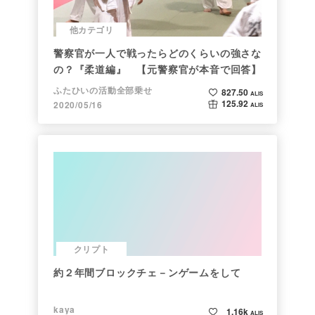
他カテゴリ
警察官が一人で戦ったらどのくらいの強さな
の？『柔道編』 【元警察官が本音で回答】
ふたひいの活動全部乗せ
827.50
ALIS
125.92
2020/05/16
ALIS
クリプト
約２年間ブロックチェ－ンゲームをして
kaya
1.16k
ALIS