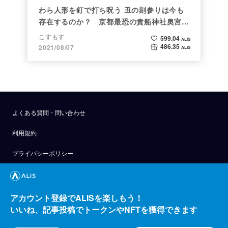
わら人形を釘で打ち呪う 丑の刻参りは今も
存在するのか？ 京都最恐の貴船神社奥宮を
調べた
こすもす
599.04
ALIS
486.35
2021/08/07
ALIS
よくある質問・問い合わせ
利用規約
プライバシーポリシー
公式アナウンス
技術ブログ
アカウント登録でALISを楽しもう！
いいね、記事投稿でトークンやNFTを獲得できます
API