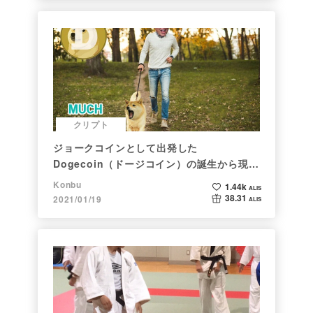
クリプト
ジョークコインとして出発した
Dogecoin（ドージコイン）の誕生から現在
まで。注目される非証券性🐶
Konbu
1.44k
ALIS
38.31
2021/01/19
ALIS