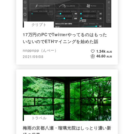
クリプト
17万円のPCでTwitterやってるのはもった
いないのでETHマイニングを始めた話
nnppnpp（んぺー）
1.34k
ALIS
46.60
2021/09/08
ALIS
トラベル
梅雨の京都八瀬・瑠璃光院はしっとり濃い新