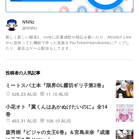
NNNz
@NNNz
新しく新しい騒音z。noteに読書感想や雑記を書いたり、Ableton Live
やら昔持ってた機材で作った楽曲をYouTubeやbandcampにアップし
たり、最近はゲーム配信もしてます。
投稿者の人気記事
ミートスパ土本『限界OL霧切ギリ子第2巻』
528.23 ALIS
11.10 ALIS
小花オト『翼くんはあかぬけたいのに』全14
巻
463.31 ALIS
108.10 ALIS
森秀樹『ビジャの女王6巻』＆宮島未奈『成瀬