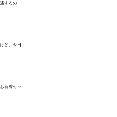
遇するの
けど、今日
お新香セッ