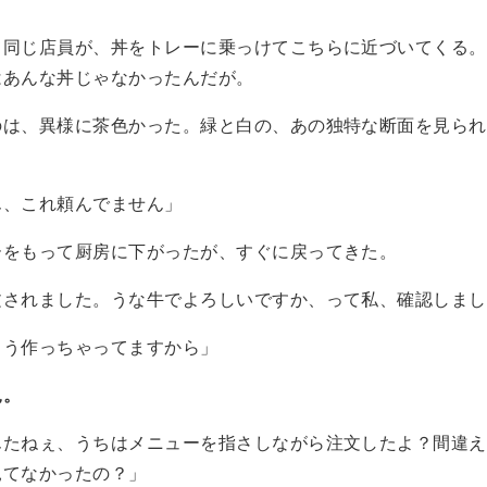
て同じ店員が、丼をトレーに乗っけてこちらに近づいてくる。
はあんな丼じゃなかったんだが。
のは、異様に茶色かった。緑と白の、あの独特な断面を見られ
ん、これ頼んでません」
ーをもって厨房に下がったが、すぐに戻ってきた。
文されました。うな牛でよろしいですか、って私、確認しまし
もう作っちゃってますから」
況。
んたねぇ、うちはメニューを指さしながら注文したよ？間違え
見てなかったの？」