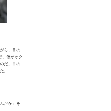
がら、目の
で、僕がオク
のだ。目の
た。
んだか」を