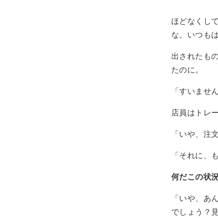
ほどなくし
な。いつも
出されたも
たのに。
「すいませ
店員はトレ
「いや、注
「それに、
何だこの状
「いや、あ
でしょう？