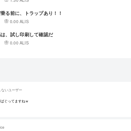
1.30 ALIS
び乗る前に、トラップあり！！
0.00 ALIS
稿は、試し印刷して確認だ
0.00 ALIS
しないユーザー
がばぐってますねｗ
ice