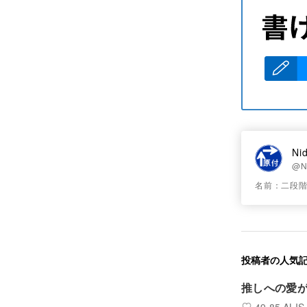
Ni
@N
名前：二段階直
投稿者の人気
推しへの愛