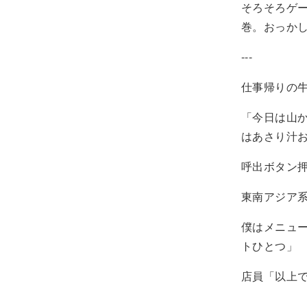
そろそろゲ
巻。おっか
---
仕事帰りの牛
「今日は山
はあさり汁
呼出ボタン
東南アジア
僕はメニュ
トひとつ」
店員「以上