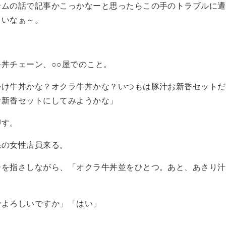
ームの話で記事かこっかなーと思ったらこの手のトラブルに遭
しいなぁ～。
丼チェーン、○○屋でのこと。
かけ牛丼かな？オクラ牛丼かな？いつもは豚汁お新香セットだ
お新香セットにしてみようかな」
押す。
系の女性店員来る。
ーを指さしながら、「オクラ牛丼並をひとつ。あと、あさり汁
でよろしいですか」「はい」