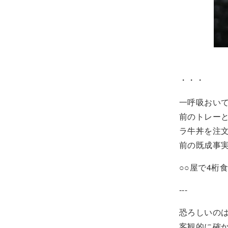
・・・
一呼吸おい
前のトレーと
ラ牛丼を注
前の既成事
○○屋で4桁
---
恐ろしいの
客観的に確