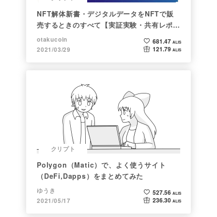
NFT解体新書・デジタルデータをNFTで販
売するときのすべて【実証実験・共有レポー
ト】
otakucoin
681.47
ALIS
121.79
2021/03/29
ALIS
クリプト
Polygon（Matic）で、よく使うサイト
（DeFi,Dapps）をまとめてみた
ゆうき
527.56
ALIS
236.30
2021/05/17
ALIS