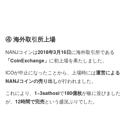
④ 海外取引所上場
NANJコインは
2018年3月16日
に海外取引所である
「CoinExchange」
に初上場を果たしました。
ICOが中止になったことから、上場時には
運営による
NANJコインの売り出し
が行われました。
これにより、
1~3sathosi
で
180億枚
が板に並びました
が、
12時間で完売
という盛況ぶりでした。