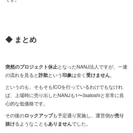
◆ まとめ
突然のプロジェクト休止
となったNANJ法人ですが、一連
の流れを見ると
詐欺
という
印象
は全く
受けません
。
というのも、そもそもICOを行っているわけでもなけれ
ば、上場時に売り出したNANJも1〜3satoshiと非常に良
心的な低価格です。
その後の
ロックアップ
も予定通り実施し、運営側が
売り
抜け
るようなことも
ありません
でした。