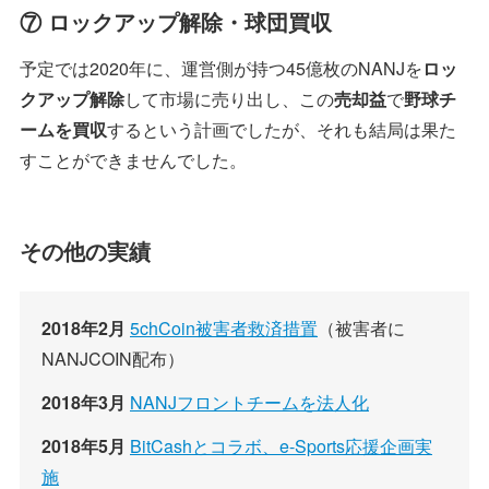
⑦ ロックアップ解除・球団買収
予定では2020年に、運営側が持つ45億枚のNANJを
ロッ
クアップ解除
して市場に売り出し、この
売却益
で
野球チ
ームを買収
するという計画でしたが、それも結局は果た
すことができませんでした。
その他の実績
2018年2月
5chCoin被害者救済措置
（被害者に
NANJCOIN配布）
2018年3月
NANJフロントチームを法人化
2018年5月
BitCashとコラボ、e-Sports応援企画実
施