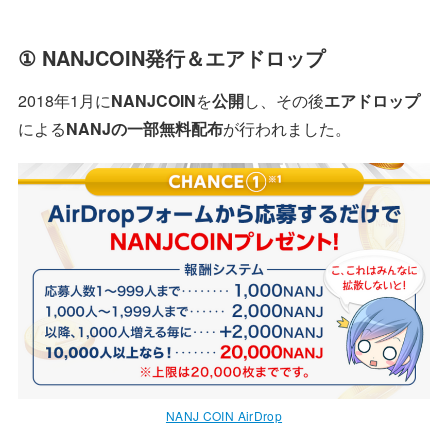
① NANJCOIN発行＆エアドロップ
2018年1月に
NANJCOIN
を
公開
し、その後
エアドロップ
による
NANJの一部無料配布
が行われました。
NANJ COIN AirDrop