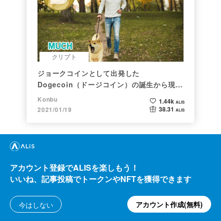
クリプト
ジョークコインとして出発した
Dogecoin（ドージコイン）の誕生から現在
まで。注目される非証券性🐶
Konbu
1.44k
ALIS
38.31
2021/01/19
ALIS
アカウント登録でALISを楽しもう！
よくある質問・問い合わせ
いいね、記事投稿でトークンやNFTを獲得できます
利用規約
アカウント作成(無料)
今はしない
プライバシーポリシー