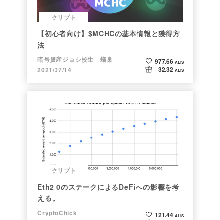
クリプト
【初心者向け】$MCHCの基本情報と獲得方
法
暗号資産ジョシ校生 蟻巣
977.66
ALIS
32.32
2021/07/14
ALIS
クリプト
Eth2.0のステークによるDeFiへの影響を考
える。
CryptoChick
121.44
ALIS