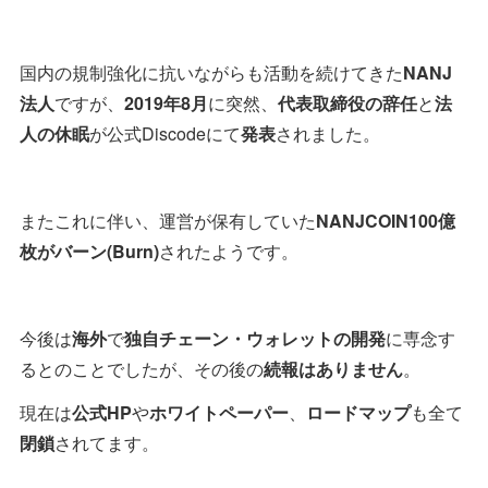
国内の規制強化に抗いながらも活動を続けてきた
NANJ
法人
ですが、
2019年8月
に突然、
代表取締役の辞任
と
法
人の休眠
が公式Discodeにて
発表
されました。
またこれに伴い、運営が保有していた
NANJCOIN100億
枚がバーン(Burn)
されたようです。
今後は
海外
で
独自チェーン・ウォレットの開発
に専念す
るとのことでしたが、その後の
続報はありません
。
現在は
公式HP
や
ホワイトペーパー
、
ロードマップ
も全て
閉鎖
されてます。