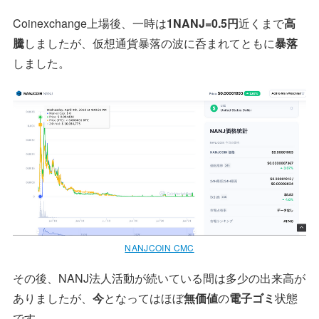
Coinexchange上場後、一時は
1NANJ=0.5円
近くまで
高
騰
しましたが、仮想通貨暴落の波に呑まれてともに
暴落
しました。
NANJCOIN CMC
その後、NANJ法人活動が続いている間は多少の出来高が
ありましたが、
今
となってはほぼ
無価値
の
電子ゴミ
状態
です。