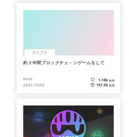
クリプト
約２年間ブロックチェ－ンゲームをして
kaya
1.16k
ALIS
161.20
2021/10/06
ALIS