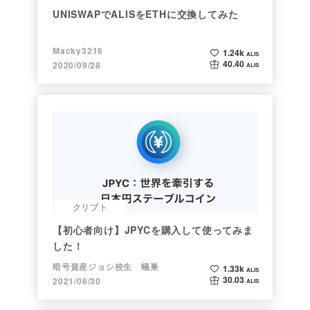
UNISWAPでALISをETHに交換してみた
Macky3216
1.24k
ALIS
40.40
2020/09/28
ALIS
クリプト
【初心者向け】JPYCを購入して使ってみま
した！
暗号資産ジョシ校生 蟻巣
1.33k
ALIS
30.03
2021/06/30
ALIS