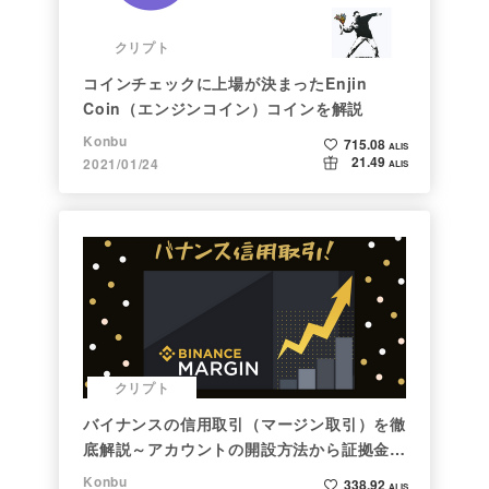
クリプト
コインチェックに上場が決まったEnjin
Coin（エンジンコイン）コインを解説
Konbu
715.08
ALIS
21.49
2021/01/24
ALIS
クリプト
バイナンスの信用取引（マージン取引）を徹
底解説～アカウントの開設方法から証拠金計
算例まで～
Konbu
338.92
ALIS