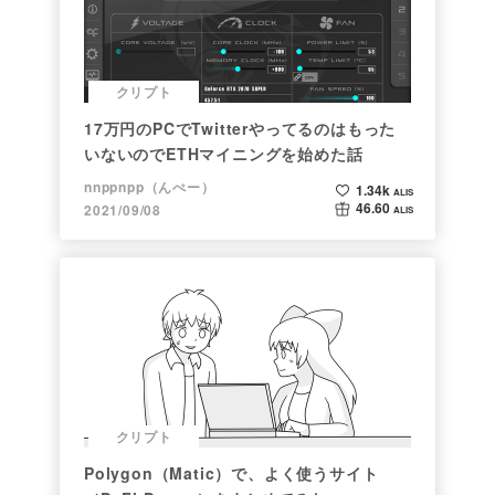
クリプト
17万円のPCでTwitterやってるのはもった
いないのでETHマイニングを始めた話
nnppnpp（んぺー）
1.34k
ALIS
46.60
2021/09/08
ALIS
クリプト
Polygon（Matic）で、よく使うサイト