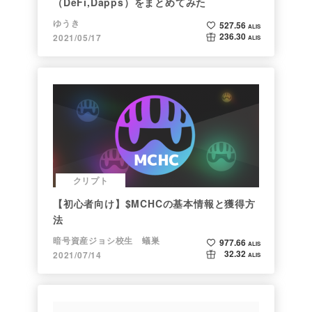
（DeFi,Dapps）をまとめてみた
ゆうき
527.56
ALIS
236.30
2021/05/17
ALIS
クリプト
【初心者向け】$MCHCの基本情報と獲得方
法
暗号資産ジョシ校生 蟻巣
977.66
ALIS
32.32
2021/07/14
ALIS