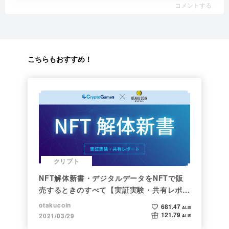
コメントする
こちらもおすすめ！
クリプト
NFT解体新書・デジタルデータをNFTで販
売するときのすべて【実証実験・共有レポー
ト】
otakucoin
681.47
ALIS
121.79
2021/03/29
ALIS