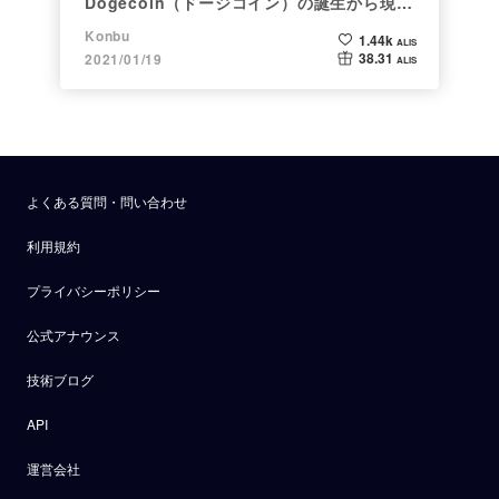
Dogecoin（ドージコイン）の誕生から現在
まで。注目される非証券性🐶
Konbu
1.44k
ALIS
38.31
2021/01/19
ALIS
よくある質問・問い合わせ
利用規約
プライバシーポリシー
公式アナウンス
技術ブログ
API
運営会社