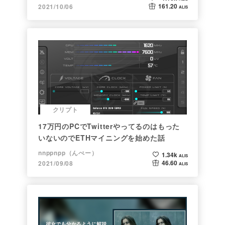
161.20
2021/10/06
ALIS
クリプト
17万円のPCでTwitterやってるのはもった
いないのでETHマイニングを始めた話
nnppnpp（んぺー）
1.34k
ALIS
46.60
2021/09/08
ALIS