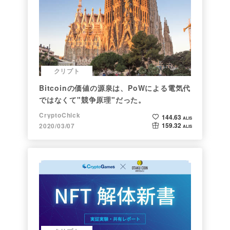
クリプト
Bitcoinの価値の源泉は、PoWによる電気代
ではなくて"競争原理"だった。
CryptoChick
144.63
ALIS
159.32
2020/03/07
ALIS