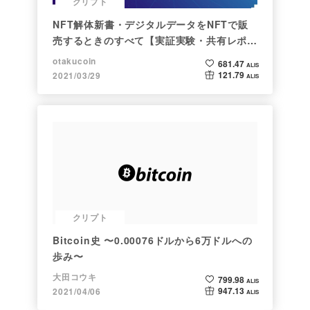
クリプト
NFT解体新書・デジタルデータをNFTで販
売するときのすべて【実証実験・共有レポー
ト】
otakucoin
681.47
ALIS
121.79
2021/03/29
ALIS
クリプト
Bitcoin史 〜0.00076ドルから6万ドルへの
歩み〜
大田コウキ
799.98
ALIS
947.13
2021/04/06
ALIS