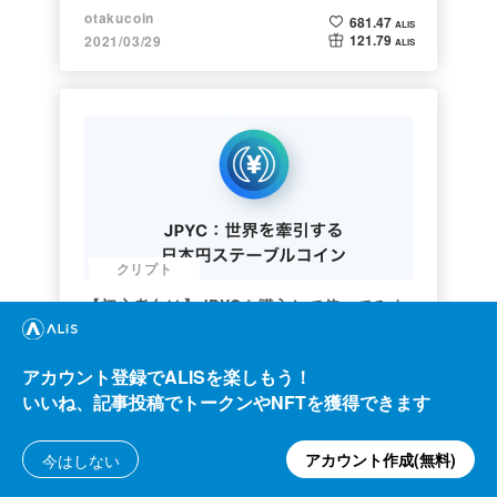
ト】
otakucoin
681.47
ALIS
121.79
2021/03/29
ALIS
クリプト
【初心者向け】JPYCを購入して使ってみま
した！
暗号資産ジョシ校生 蟻巣
1.33k
ALIS
アカウント登録でALISを楽しもう！
30.03
2021/06/30
ALIS
いいね、記事投稿でトークンやNFTを獲得できます
アカウント作成(無料)
今はしない