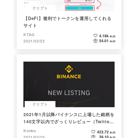
クリプト
【DeFi】複利でトークンを運用してくれる
サイト
KTAG
4.18k
ALIS
54.01
2021/02/22
ALIS
クリプト
2021年1月以降バイナンスに上場した銘柄を
140文字以内でざっくりレビュー（Twitter
向け情報まとめ）
Konbu
422.72
ALIS
38.10
2021/03/16
ALIS