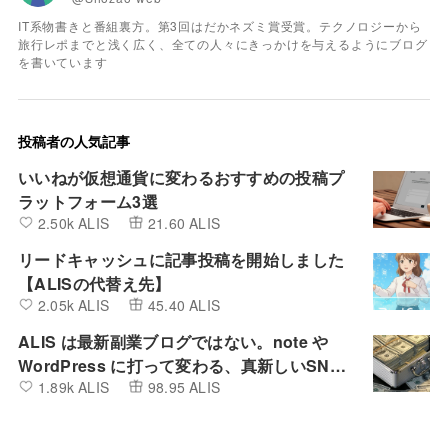
IT系物書きと番組裏方。第3回はだかネズミ賞受賞。テクノロジーから
旅行レポまでと浅く広く、全ての人々にきっかけを与えるようにブログ
を書いています
投稿者の人気記事
いいねが仮想通貨に変わるおすすめの投稿プ
ラットフォーム3選
2.50k ALIS
21.60 ALIS
リードキャッシュに記事投稿を開始しました
【ALISの代替え先】
2.05k ALIS
45.40 ALIS
ALIS は最新副業ブログではない。note や
WordPress に打って変わる、真新しいSNS
1.89k ALIS
98.95 ALIS
とBlogの融合したプラットフォーム