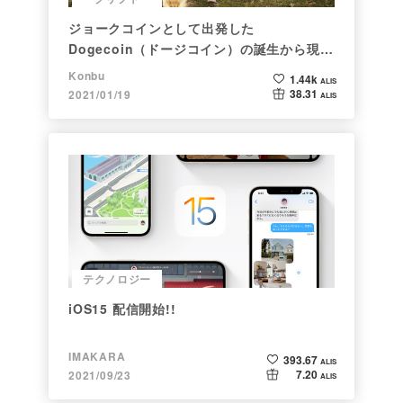
ジョークコインとして出発した
Dogecoin（ドージコイン）の誕生から現在
まで。注目される非証券性🐶
Konbu
1.44k
ALIS
38.31
2021/01/19
ALIS
テクノロジー
iOS15 配信開始!!
IMAKARA
393.67
ALIS
7.20
2021/09/23
ALIS