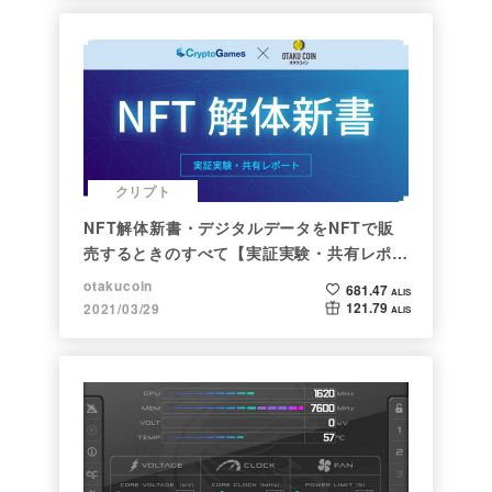
クリプト
NFT解体新書・デジタルデータをNFTで販
売するときのすべて【実証実験・共有レポー
ト】
otakucoin
681.47
ALIS
121.79
2021/03/29
ALIS