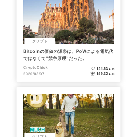
クリプト
Bitcoinの価値の源泉は、PoWによる電気代
ではなくて"競争原理"だった。
CryptoChick
144.63
ALIS
159.32
2020/03/07
ALIS
クリプト