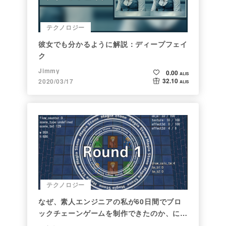
テクノロジー
彼女でも分かるように解説：ディープフェイ
ク
Jimmy
0.00
ALIS
32.10
2020/03/17
ALIS
テクノロジー
なぜ、素人エンジニアの私が60日間でブロ
ックチェーンゲームを制作できたのか、につ
いて語ってみた