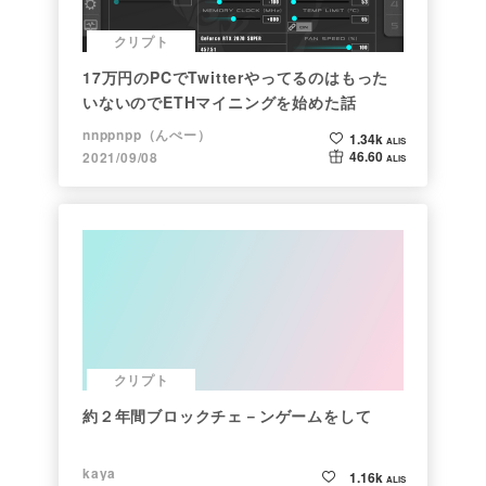
クリプト
17万円のPCでTwitterやってるのはもった
いないのでETHマイニングを始めた話
nnppnpp（んぺー）
1.34k
ALIS
46.60
2021/09/08
ALIS
クリプト
約２年間ブロックチェ－ンゲームをして
kaya
1.16k
ALIS