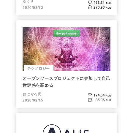
ゆうき
463.31
ALIS
270.93
2020/08/12
ALIS
テクノロジー
オープンソースプロジェクトに参加して自己
肯定感を高める
おはぐろ氏
174.64
ALIS
85.05
2020/02/15
ALIS