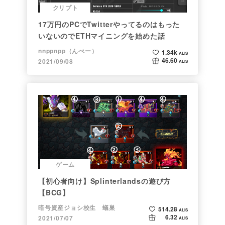
クリプト
17万円のPCでTwitterやってるのはもった
いないのでETHマイニングを始めた話
nnppnpp（んぺー）
1.34k
ALIS
46.60
2021/09/08
ALIS
ゲーム
【初心者向け】Splinterlandsの遊び方
【BCG】
暗号資産ジョシ校生 蟻巣
514.28
ALIS
6.32
2021/07/07
ALIS