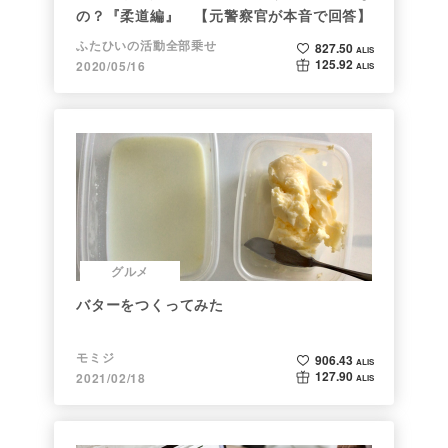
の？『柔道編』 【元警察官が本音で回答】
ふたひいの活動全部乗せ
827.50
ALIS
125.92
2020/05/16
ALIS
グルメ
バターをつくってみた
モミジ
906.43
ALIS
127.90
2021/02/18
ALIS