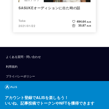
SASUKEオーディションに出た時の話
Taka
494.64
ALIS
35.87
2021/01/22
ALIS
よくある質問・問い合わせ
利用規約
プライバシーポリシー
公式アナウンス
技術ブログ
アカウント登録でALISを楽しもう！
いいね、記事投稿でトークンやNFTを獲得できます
API