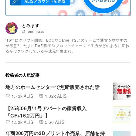
とみます
@Tomimasu
'16年にクリプト開始、BCGやGameFiなどのゲームで通貨を増やすの
が得意?。たまにDeFi難民💦ブロックチェーンで生活がどのように変わ
るかワクワクしている平成元年生まれ。
投稿者の人気記事
地方のホームセンターで無断販売された話
1.73k ALIS
1.02k ALIS
【25年06月/ 1号アパートの家賃収入
「CF+16.2万円」】
1.53k ALIS
5.50 ALIS
年商200万円の3Dプリント小売業、店舗を持