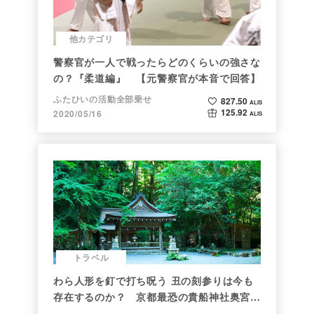
他カテゴリ
警察官が一人で戦ったらどのくらいの強さな
の？『柔道編』 【元警察官が本音で回答】
ふたひいの活動全部乗せ
827.50
ALIS
125.92
2020/05/16
ALIS
トラベル
わら人形を釘で打ち呪う 丑の刻参りは今も
存在するのか？ 京都最恐の貴船神社奥宮を
調べた