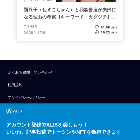
禰豆子（ねずこちゃん）と我妻善逸が夫婦に
なる理由の考察【キーワード：カグツチ】＜
後編＞
YU-MA
41.68
ALIS
14.22
2020/11/26
ALIS
よくある質問・問い合わせ
利用規約
プライバシーポリシー
公式アナウンス
技術ブログ
アカウント登録でALISを楽しもう！
いいね、記事投稿でトークンやNFTを獲得できます
API