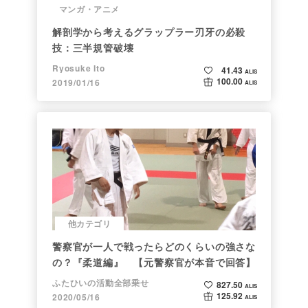
マンガ・アニメ
解剖学から考えるグラップラー刃牙の必殺
技：三半規管破壊
Ryosuke Ito
41.43
ALIS
100.00
2019/01/16
ALIS
他カテゴリ
警察官が一人で戦ったらどのくらいの強さな
の？『柔道編』 【元警察官が本音で回答】
ふたひいの活動全部乗せ
827.50
ALIS
125.92
2020/05/16
ALIS