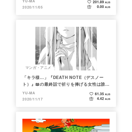
YU-MA
201.89
ALIS
0.00
2020/11/05
ALIS
マンガ・アニメ
「キラ様…」『DEATH NOTE（デスノー
ト）』📖の最終話で祈りを捧げる女性は誰な
のか
YU-MA
61.35
ALIS
4.42
2020/11/17
ALIS