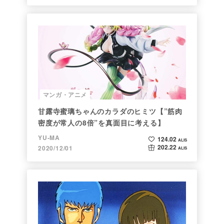
マンガ・アニメ
甘露寺蜜璃ちゃんのカラダのヒミツ【”筋肉
密度が常人の8倍”を真面目に考える】
YU-MA
124.02
ALIS
202.22
2020/12/01
ALIS