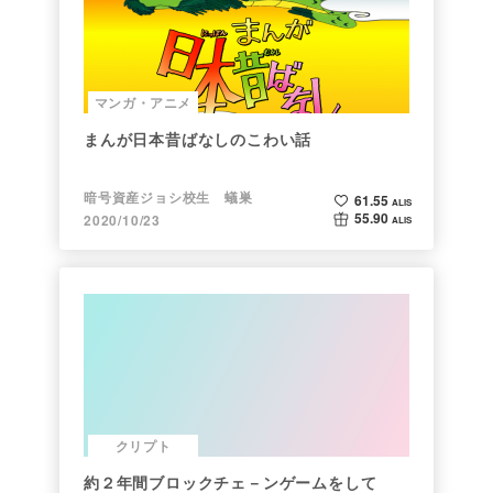
マンガ・アニメ
まんが日本昔ばなしのこわい話
暗号資産ジョシ校生 蟻巣
61.55
ALIS
55.90
2020/10/23
ALIS
クリプト
約２年間ブロックチェ－ンゲームをして