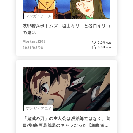
マンガ・アニメ
装甲騎兵ボトムズ 塩山キリコと谷口キリコ
の違い
Merkmal205
3.54
ALIS
5.50
2021/03/08
ALIS
マンガ・アニメ
「鬼滅の刃」の主人公は炭治郎ではなく、盲
目/隻腕/両足義足のキャラだった【編集者の
仕事ぶりに脱帽】