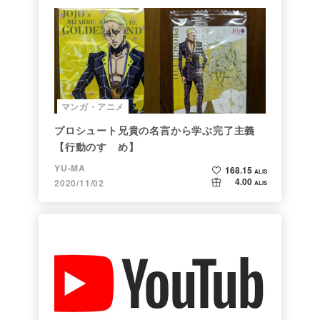
マンガ・アニメ
プロシュート兄貴の名言から学ぶ完了主義
【行動のすゝめ】
YU-MA
168.15
ALIS
4.00
2020/11/02
ALIS