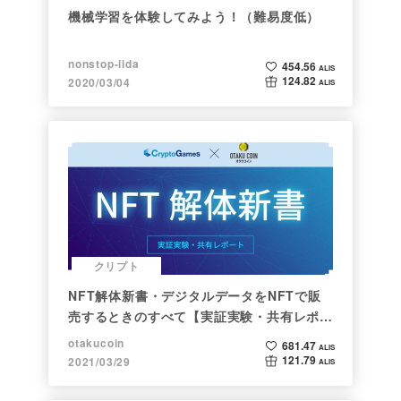
機械学習を体験してみよう！（難易度低）
nonstop-iida
454.56
ALIS
124.82
2020/03/04
ALIS
クリプト
NFT解体新書・デジタルデータをNFTで販
売するときのすべて【実証実験・共有レポー
ト】
otakucoin
681.47
ALIS
121.79
2021/03/29
ALIS