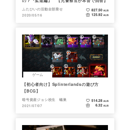
の？『柔道編』 【元警察官が本音で回答】
ふたひいの活動全部乗せ
827.50
ALIS
125.92
2020/05/16
ALIS
ゲーム
【初心者向け】Splinterlandsの遊び方
【BCG】
暗号資産ジョシ校生 蟻巣
514.28
ALIS
6.32
2021/07/07
ALIS