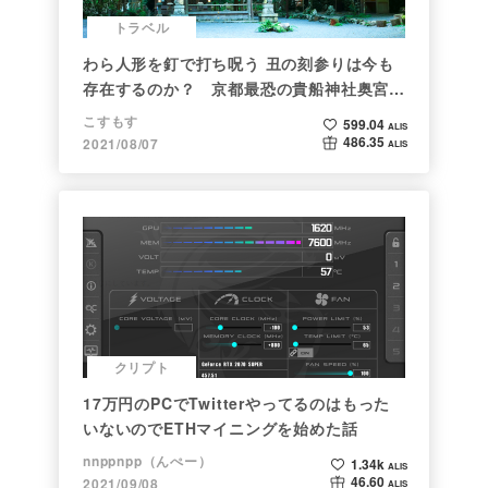
トラベル
わら人形を釘で打ち呪う 丑の刻参りは今も
存在するのか？ 京都最恐の貴船神社奥宮を
調べた
こすもす
599.04
ALIS
486.35
2021/08/07
ALIS
クリプト
17万円のPCでTwitterやってるのはもった
いないのでETHマイニングを始めた話
nnppnpp（んぺー）
1.34k
ALIS
46.60
2021/09/08
ALIS