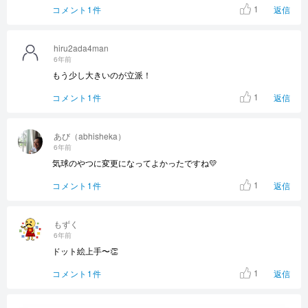
1
コメント1件
返信
hiru2ada4man
6年前
もう少し大きいのが立派！
1
コメント1件
返信
あび（abhisheka）
6年前
気球のやつに変更になってよかったですね💛
1
コメント1件
返信
もずく
6年前
ドット絵上手〜👏
1
コメント1件
返信