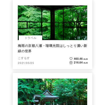
トラベル
梅雨の京都八瀬・瑠璃光院はしっとり濃い新
緑の世界
こすもす
460.46
ALIS
216.64
2021/05/25
ALIS