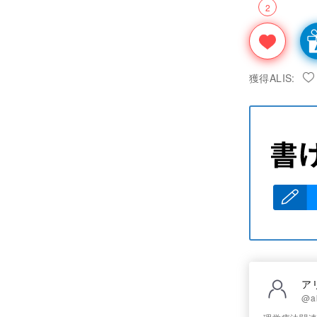
2
獲得ALIS:
ア
@a