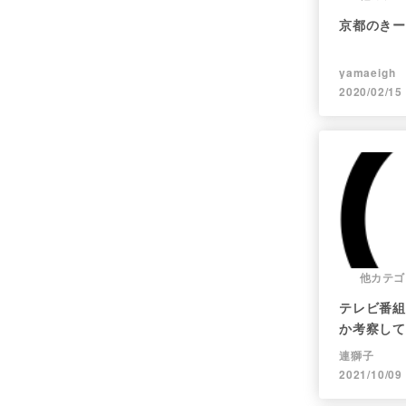
京都のきー
yamaeigh
2020/02/15
他カテゴ
テレビ番組
か考察して
連獅子
2021/10/09