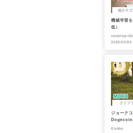
他カテゴ
機械学習を
低）
nonstop-iid
2020/03/04
クリプ
ジョークコ
Dogec
現在まで。
Konbu