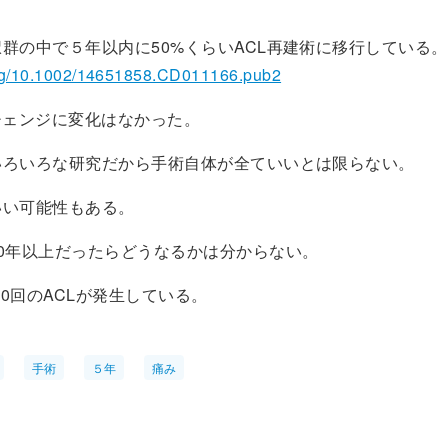
群の中で５年以内に50%くらいACL再建術に移行している。
.org/10.1002/14651858.CD011166.pub2
チェンジに変化はなかった。
いろいろな研究だから手術自体が全ていいとは限らない。
いい可能性もある。
0年以上だったらどうなるかは分からない。
000回のACLが発生している。
手術
５年
痛み