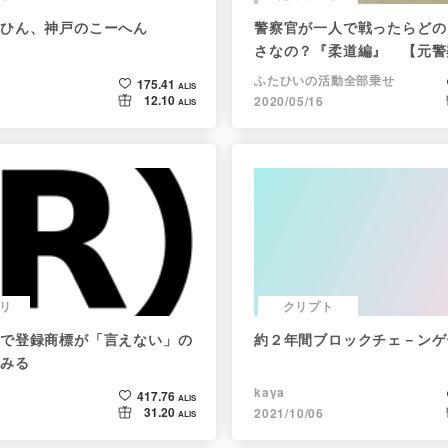
ひん、神戸のこーへん
警察官が一人で戦ったらどの
さなの？『柔道編』 【元警
で回答】
ふたひいの活動全部乗せ
175.41
ALIS
12.10
2020/05/16
ALIS
リ
クリプト
で登録商標が「言えない」の
約２年間ブロックチェ－ンゲ
みる
kaya
417.76
ALIS
31.20
2021/10/06
ALIS