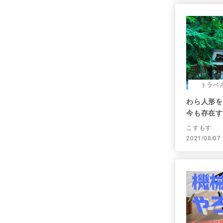
トラベ
わら人形を
今も存在す
社奥宮を調
こすもす
2021/08/07