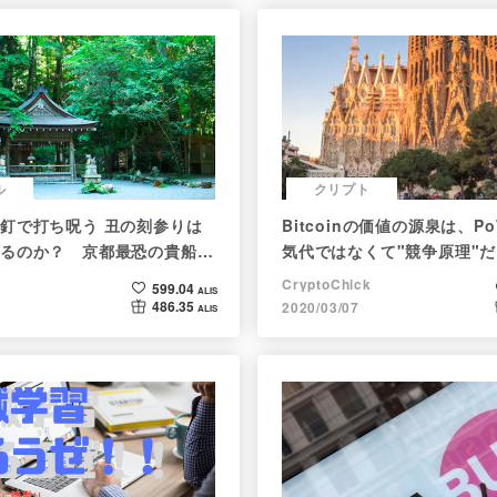
ル
クリプト
釘で打ち呪う 丑の刻参りは
Bitcoinの価値の源泉は、P
るのか？ 京都最恐の貴船神
気代ではなくて"競争原理"
べた
CryptoChick
599.04
ALIS
486.35
2020/03/07
ALIS