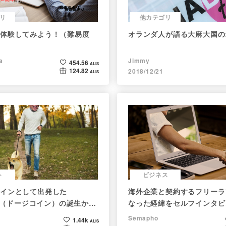
リ
他カテゴリ
体験してみよう！（難易度
オランダ人が語る大麻大国の
a
Jimmy
454.56
ALIS
124.82
2018/12/21
ALIS
ト
ビジネス
インとして出発した
海外企業と契約するフリーラ
oin（ドージコイン）の誕生から
なった経緯をセルフインタビ
注目される非証券性🐶
す！
Semapho
1.44k
ALIS