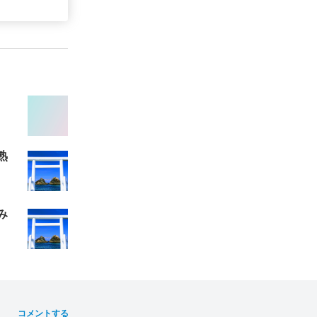
。
熟
み
コメントする