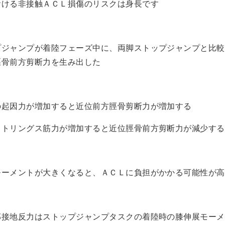
おける非接触ＡＣＬ損傷のリスクは身長です
プジャンプが着陸フェーズ中に、両脚ストップジャンプと比較
脛骨前方剪断力を生み出した
の起因力が増加すると近位前方脛骨剪断力が増加する
ストリングス筋力が増加すると近位脛骨前方剪断力が減少する
モーメントが大きくなると、ＡＣＬに負担がかかる可能性が高
部接地反力はストップジャンプタスクの着陸時の膝伸展モーメ