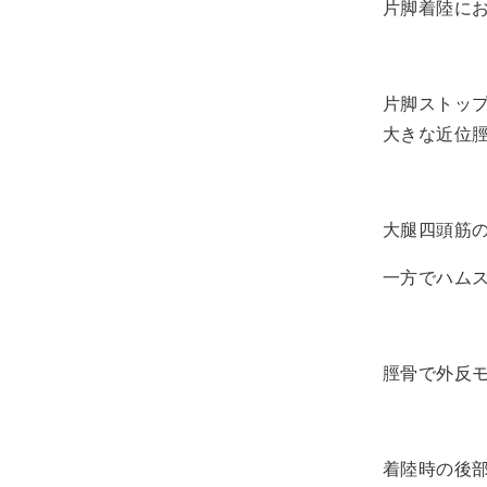
片脚着陸に
片脚ストッ
大きな近位
大腿四頭筋
一方でハム
脛骨で外反
着陸時の後