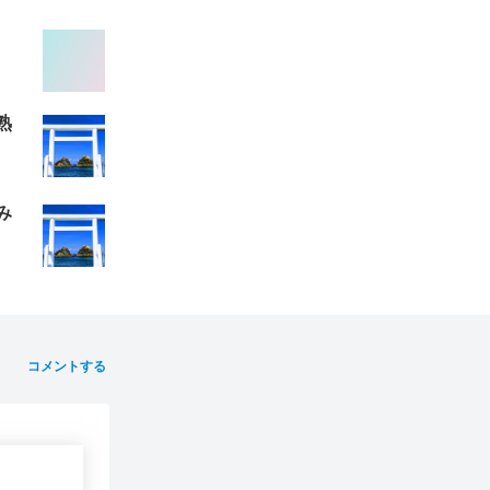
熟
み
コメントする