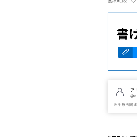
獲得ALIS:
ア
@a
理学療法関