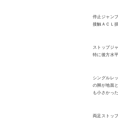
停止ジャン
接触ＡＣＬ
ストップジ
特に後方水
シングルレ
の脚が地面
も小さかっ
両足ストッ