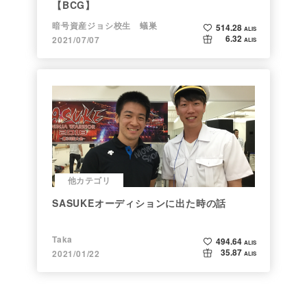
【BCG】
暗号資産ジョシ校生 蟻巣
514.28
ALIS
6.32
2021/07/07
ALIS
他カテゴリ
SASUKEオーディションに出た時の話
Taka
494.64
ALIS
35.87
2021/01/22
ALIS