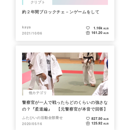
クリプト
約２年間ブロックチェ－ンゲームをして
kaya
1.16k
ALIS
161.20
2021/10/06
ALIS
他カテゴリ
警察官が一人で戦ったらどのくらいの強さな
の？『柔道編』 【元警察官が本音で回答】
ふたひいの活動全部乗せ
827.50
ALIS
125.92
2020/05/16
ALIS