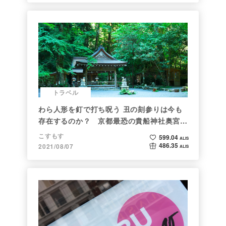
トラベル
わら人形を釘で打ち呪う 丑の刻参りは今も
存在するのか？ 京都最恐の貴船神社奥宮を
調べた
こすもす
599.04
ALIS
486.35
2021/08/07
ALIS