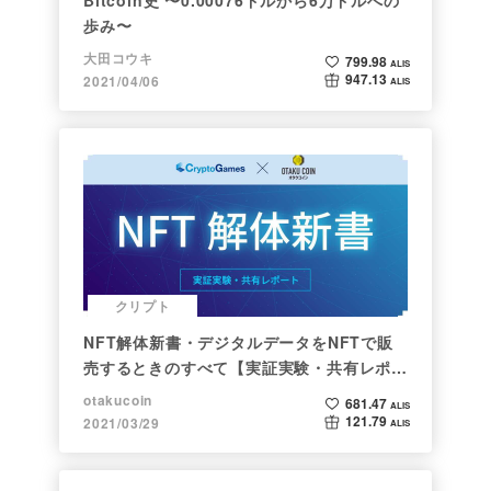
歩み〜
大田コウキ
799.98
ALIS
947.13
2021/04/06
ALIS
クリプト
NFT解体新書・デジタルデータをNFTで販
売するときのすべて【実証実験・共有レポー
ト】
otakucoin
681.47
ALIS
121.79
2021/03/29
ALIS