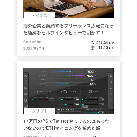
ビジネス
海外企業と契約するフリーランス広報になっ
た経緯をセルフインタビューで明かす！
Semapho
246.34
ALIS
16.10
2021/09/14
ALIS
クリプト
17万円のPCでTwitterやってるのはもった
いないのでETHマイニングを始めた話
nnppnpp（んぺー）