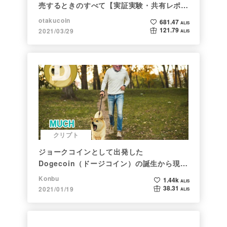
売するときのすべて【実証実験・共有レポー
ト】
otakucoin
681.47
ALIS
121.79
2021/03/29
ALIS
クリプト
ジョークコインとして出発した
Dogecoin（ドージコイン）の誕生から現在
まで。注目される非証券性🐶
Konbu
1.44k
ALIS
38.31
2021/01/19
ALIS