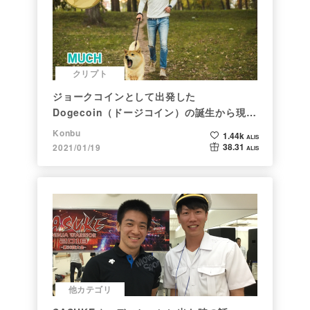
クリプト
ジョークコインとして出発した
Dogecoin（ドージコイン）の誕生から現在
まで。注目される非証券性🐶
Konbu
1.44k
ALIS
38.31
2021/01/19
ALIS
他カテゴリ