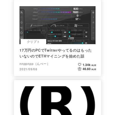
クリプト
17万円のPCでTwitterやってるのはもった
いないのでETHマイニングを始めた話
nnppnpp（んぺー）
1.34k
ALIS
46.60
2021/09/08
ALIS