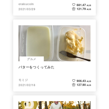
ト】
otakucoin
681.47
ALIS
121.79
2021/03/29
ALIS
グルメ
バターをつくってみた
モミジ
906.43
ALIS
127.90
2021/02/18
ALIS