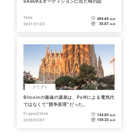
SASUKEオーディションに出た時の話
Taka
494.64
ALIS
35.87
2021/01/22
ALIS
クリプト
Bitcoinの価値の源泉は、PoWによる電気代
ではなくて"競争原理"だった。
CryptoChick
144.63
ALIS
159.32
2020/03/07
ALIS