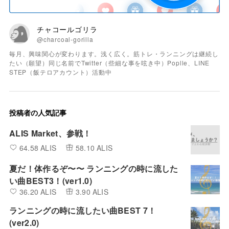
チャコールゴリラ
@charcoal-gorilla
毎月、興味関心が変わります。浅く広く。筋トレ・ランニングは継続し
たい（願望）同じ名前でTwitter（些細な事を呟き中）Poplle、LINE
STEP（飯テロアカウント）活動中
投稿者の人気記事
ALIS Market、参戦！
64.58 ALIS
58.10 ALIS
夏だ！体作るぞ〜〜 ランニングの時に流した
い曲BEST3！(ver1.0)
36.20 ALIS
3.90 ALIS
ランニングの時に流したい曲BEST 7！
(ver2.0)