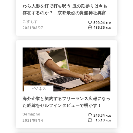
わら人形を釘で打ち呪う 丑の刻参りは今も
存在するのか？ 京都最恐の貴船神社奥宮を
調べた
こすもす
599.04
ALIS
486.35
2021/08/07
ALIS
ビジネス
海外企業と契約するフリーランス広報になっ
た経緯をセルフインタビューで明かす！
Semapho
246.34
ALIS
16.10
2021/09/14
ALIS