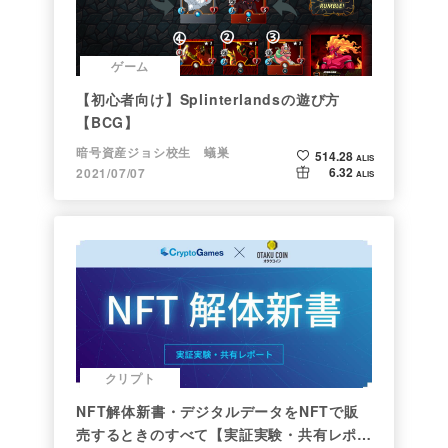
ゲーム
【初心者向け】Splinterlandsの遊び方
【BCG】
暗号資産ジョシ校生 蟻巣
514.28
ALIS
6.32
2021/07/07
ALIS
クリプト
NFT解体新書・デジタルデータをNFTで販
売するときのすべて【実証実験・共有レポー