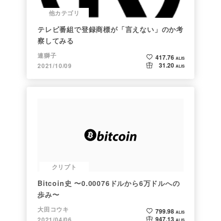
他カテゴリ
テレビ番組で登録商標が「言えない」のか考
察してみる
連獅子
417.76
ALIS
31.20
2021/10/09
ALIS
クリプト
Bitcoin史 〜0.00076ドルから6万ドルへの
歩み〜
大田コウキ
799.98
ALIS
947.13
2021/04/06
ALIS