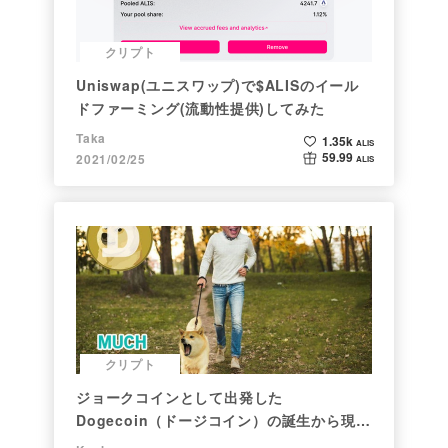
クリプト
Uniswap(ユニスワップ)で$ALISのイール
ドファーミング(流動性提供)してみた
Taka
1.35k
ALIS
59.99
2021/02/25
ALIS
クリプト
ジョークコインとして出発した
Dogecoin（ドージコイン）の誕生から現在
まで。注目される非証券性🐶