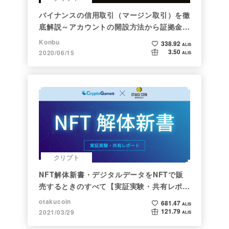
バイナンスの信用取引（マージン取引）を徹
底解説～アカウントの開設方法から証拠金計
算例まで～
Konbu
338.92
ALIS
3.50
2020/06/15
ALIS
クリプト
NFT解体新書・デジタルデータをNFTで販
売するときのすべて【実証実験・共有レポー
ト】
otakucoin
681.47
ALIS
121.79
2021/03/29
ALIS