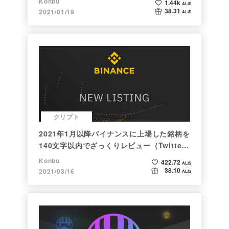
Konbu
1.44k
ALIS
38.31
2021/01/19
ALIS
クリプト
2021年1月以降バイナンスに上場した銘柄を
140文字以内でざっくりレビュー（Twitter
向け情報まとめ）
Konbu
422.72
ALIS
38.10
2021/03/16
ALIS