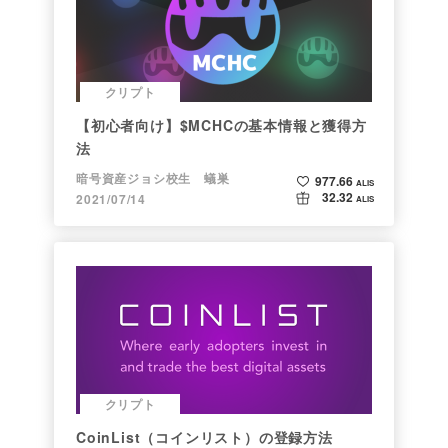
クリプト
【初心者向け】$MCHCの基本情報と獲得方
法
暗号資産ジョシ校生 蟻巣
977.66
ALIS
32.32
2021/07/14
ALIS
クリプト
CoinList（コインリスト）の登録方法