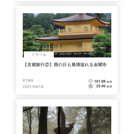
トラベル
【京都旅行②】雨の日も風情溢れる金閣寺
KTAG
161.98
ALIS
22.40
2021/08/18
ALIS