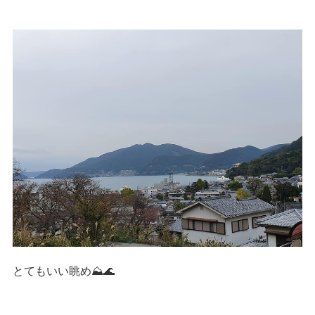
とてもいい眺め⛰🌊