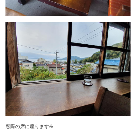
窓際の席に座ります☕️