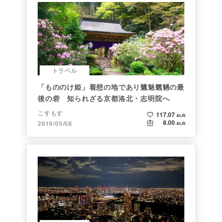
トラベル
「もののけ姫」着想の地であり魑魅魍魎の最
後の砦 知られざる京都洛北・志明院へ
こすもす
117.07
ALIS
8.00
2019/05/08
ALIS