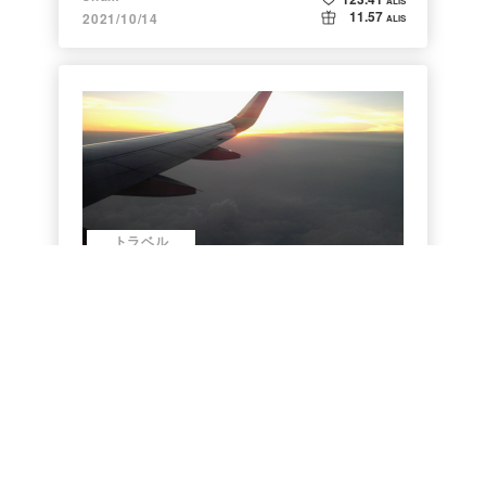
ALIS
11.57
2021/10/14
ALIS
トラベル
ルーマニア出国時にオーバーステイで拘束
（現在００３）
アカウント登録でALISを楽しもう！
地球放浪２０年目 - クリプトラベラー
99.15
いいね、記事投稿でトークンやNFTを獲得できます
ALIS
0.00
2019/01/31
ALIS
アカウント作成(無料)
今はしない