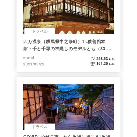
トラベル
四万温泉（群馬県中之条町）1~積善館本
館・千と千尋の神隠しのモデルとも（83.と
らべるショット）
matol
298.63
ALIS
161.25
2021/03/22
ALIS
トラベル
COVID-19が収束したら旅行に行こう!旅行