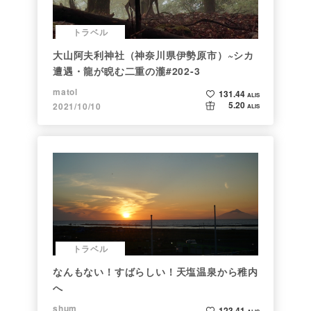
トラベル
大山阿夫利神社（神奈川県伊勢原市）~シカ
遭遇・龍が睨む二重の瀧#202-3
matol
131.44
ALIS
5.20
2021/10/10
ALIS
トラベル
なんもない！すばらしい！天塩温泉から稚内
へ
shum
123.41