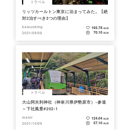
トラベル
リッツカールトン東京に泊まってみた。【絶
対2泊すべき3つの理由】
katsuoking
165.78
ALIS
70.10
2021/09/08
ALIS
トラベル
大山阿夫利神社（神奈川県伊勢原市）~参道
～下社風景#202-1
matol
124.04
ALIS
57.10
2021/10/09
ALIS