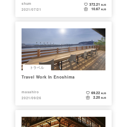
shum
372.21
ALIS
10.67
2021/07/21
ALIS
トラベル
Travel Work In Enoshima
masahiro
69.22
ALIS
2.20
2021/09/26
ALIS