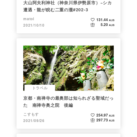
大山阿夫利神社（神奈川県伊勢原市）~シカ
遭遇・龍が睨む二重の瀧#202-3
matol
131.44
ALIS
5.20
2021/10/10
ALIS
トラベル
京都・南禅寺の最奥部は知られざる聖域だっ
た 南禅寺奥之院 後編
こすもす
254.97
ALIS
297.73
2021/09/26
ALIS