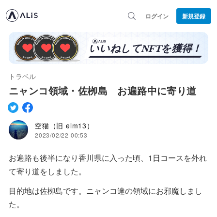
ログイン
新規登録
トラベル
ニャンコ領域・佐栁島 お遍路中に寄り道
空猫（旧 elm13）
2023/02/22 00:53
お遍路も後半になり香川県に入った頃、1日コースを外れ
て寄り道をしました。
目的地は佐栁島です。ニャンコ達の領域にお邪魔しまし
た。