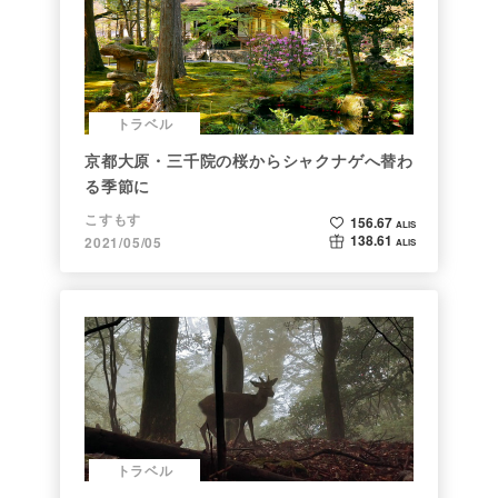
トラベル
京都大原・三千院の桜からシャクナゲへ替わ
る季節に
こすもす
156.67
ALIS
138.61
2021/05/05
ALIS
トラベル