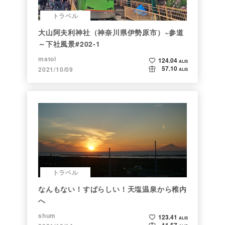
トラベル
大山阿夫利神社（神奈川県伊勢原市）~参道
～下社風景#202-1
matol
124.04
ALIS
57.10
2021/10/09
ALIS
トラベル
なんもない！すばらしい！天塩温泉から稚内
へ
shum
123.41
ALIS