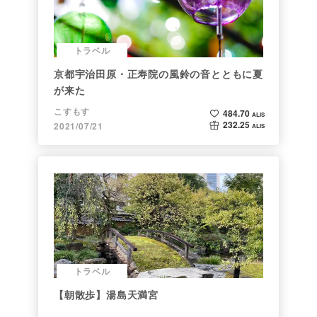
トラベル
京都宇治田原・正寿院の風鈴の音とともに夏
が来た
こすもす
484.70
ALIS
232.25
2021/07/21
ALIS
トラベル
【朝散歩】湯島天満宮