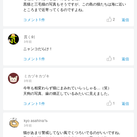
黒猫と三毛猫の写真もそうですが、この島の猫たちは海に近い
ところまで近寄ってくるのですよね。
2
コメント1件
返信
貫く剣
3年前
ニャンコだらけ！
1
コメント1件
返信
ミカヅキカヅキ
3年前
今年も相変わらず猫にまみれていらっしゃる…（笑）
天狗の写真、歯の矯正しているみたいに見えました。
1
コメント1件
返信
kyo asahina🦄
3年前
猫があまり警戒してない風でくつろいでるのがいいですね。