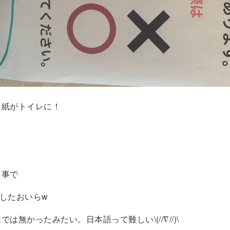
り紙がトイレに！
う事で
したおいらw
は無かったみたい。日本語って難しい\(//∇//)\