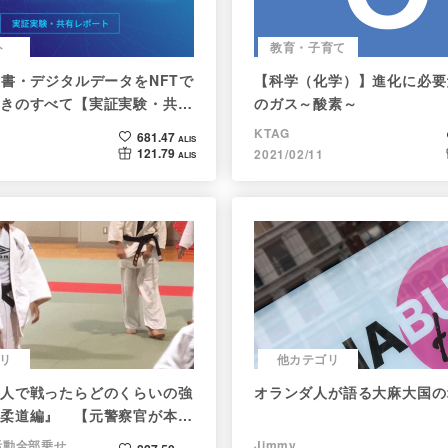
ト
教育・子育て
新書・デジタルデータをNFTで
【科学（化学）】進化に必要
きのすべて【実証実験・共有
のガス～酸素～
KTAG
681.47
ALIS
121.79
2021/02/11
ALIS
リ
他カテゴリ
人で戦ったらどのくらいの強
オランダ人が語る大麻大国の
柔道編』 【元警察官が本音
活動全部乗せ
Jimmy