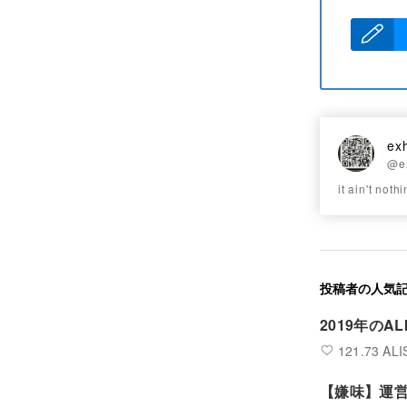
ex
@e
it ain't noth
投稿者の人気
2019年のA
121.73 ALI
【嫌味】運