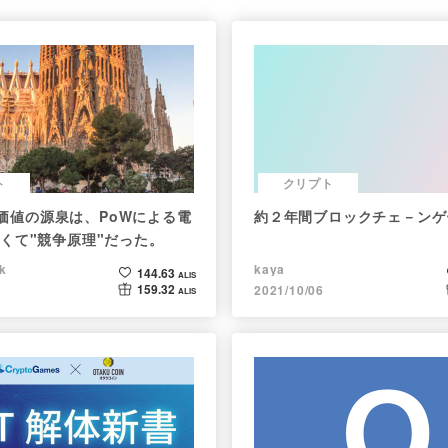
ト
クリプト
nの価値の源泉は、PoWによる電
約２年間ブロックチェ－ンゲ
くて"競争原理"だった。
k
kaya
144.63
ALIS
159.32
2021/10/06
ALIS