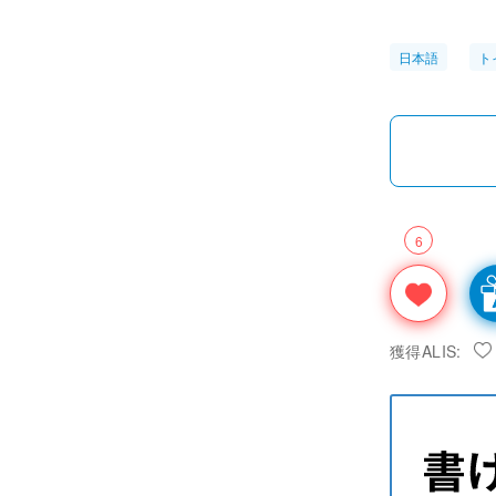
日本語
ト
6
獲得ALIS: