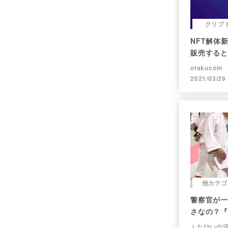
クリプ
NFT解体
販売すると
レポート】
otakucoin
2021/03/29
他カテゴ
警察官が一
さなの？『
で回答】
ふたひいの