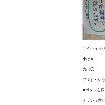
こういう張
小は❌
大は⭕️
で流すとい
❌ボタンを探
そういう意味で