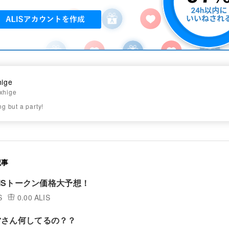
hige
xhige
ing but a party!
記事
LISトークン価格大予想！
S
0.00 ALIS
営さん何してるの？？