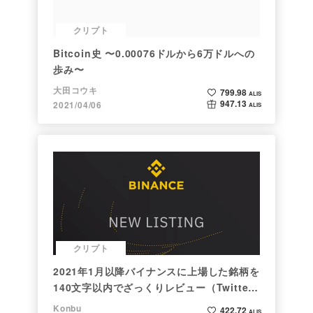
クリプト
Bitcoin史 〜0.00076ドルから6万ドルへの
歩み〜
大田コウキ
799.98
ALIS
947.13
2021/04/06
ALIS
クリプト
2021年1月以降バイナンスに上場した銘柄を
140文字以内でざっくりレビュー（Twitter
向け情報まとめ）
Konbu
422.72
ALIS