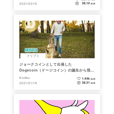
38.10
2021/03/16
ALIS
クリプト
ジョークコインとして出発した
Dogecoin（ドージコイン）の誕生から現在
まで。注目される非証券性🐶
Konbu
1.44k
ALIS
38.31
2021/01/19
ALIS