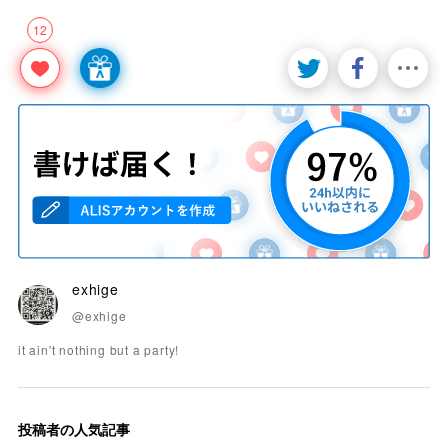
12
exhige
@exhige
it ain't nothing but a party!
投稿者の人気記事