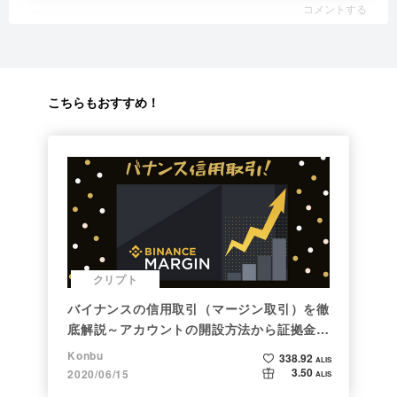
コメントする
こちらもおすすめ！
クリプト
バイナンスの信用取引（マージン取引）を徹
底解説～アカウントの開設方法から証拠金計
算例まで～
Konbu
338.92
ALIS
3.50
2020/06/15
ALIS