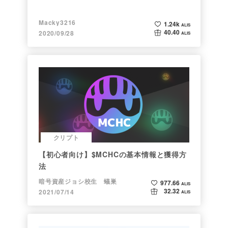
Macky3216
1.24k
ALIS
40.40
2020/09/28
ALIS
クリプト
【初心者向け】$MCHCの基本情報と獲得方
法
暗号資産ジョシ校生 蟻巣
977.66
ALIS
32.32
2021/07/14
ALIS