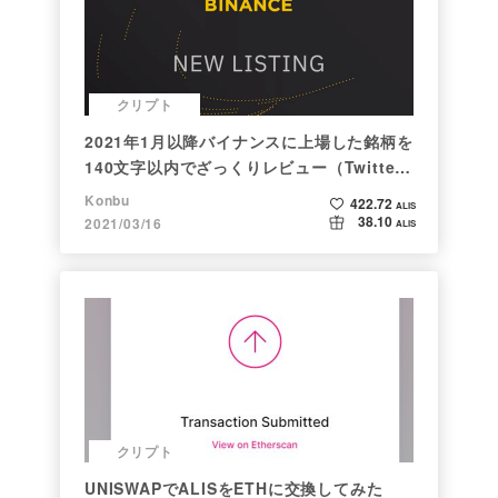
クリプト
2021年1月以降バイナンスに上場した銘柄を
140文字以内でざっくりレビュー（Twitter
向け情報まとめ）
Konbu
422.72
ALIS
38.10
2021/03/16
ALIS
クリプト
UNISWAPでALISをETHに交換してみた