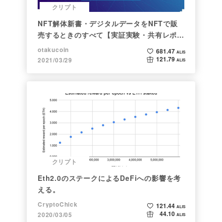
クリプト
NFT解体新書・デジタルデータをNFTで販
売するときのすべて【実証実験・共有レポー
ト】
otakucoin
681.47
ALIS
121.79
2021/03/29
ALIS
クリプト
Eth2.0のステークによるDeFiへの影響を考
える。
CryptoChick
121.44
ALIS
44.10
2020/03/05
ALIS