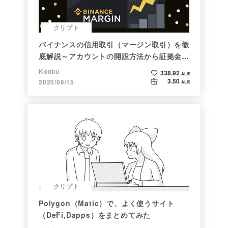
クリプト
バイナンスの信用取引（マージン取引）を徹
底解説～アカウントの開設方法から証拠金計
算例まで～
Konbu
338.92
ALIS
3.50
2020/06/15
ALIS
クリプト
Polygon（Matic）で、よく使うサイト
（DeFi,Dapps）をまとめてみた