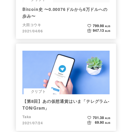
Bitcoin史 〜0.00076ドルから6万ドルへの
歩み〜
大田コウキ
799.98
ALIS
947.13
2021/04/06
ALIS
クリプト
【第8回】あの仮想通貨はいま「テレグラム-
TON/Gram」
Taka
701.38
ALIS
69.90
2021/07/24
ALIS