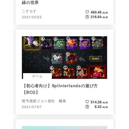
緑の世界
こすもす
460.46
ALIS
216.64
2021/05/25
ALIS
ゲーム
【初心者向け】Splinterlandsの遊び方
【BCG】
暗号資産ジョシ校生 蟻巣
514.28
ALIS
6.32
2021/07/07
ALIS