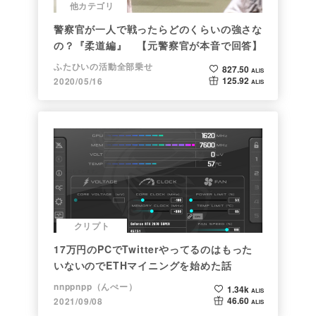
他カテゴリ
警察官が一人で戦ったらどのくらいの強さな
の？『柔道編』 【元警察官が本音で回答】
ふたひいの活動全部乗せ
827.50
ALIS
125.92
2020/05/16
ALIS
クリプト
17万円のPCでTwitterやってるのはもった
いないのでETHマイニングを始めた話
nnppnpp（んぺー）
1.34k
ALIS
46.60
2021/09/08
ALIS