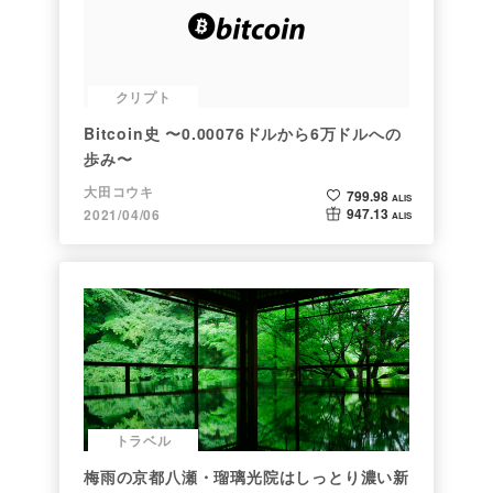
クリプト
Bitcoin史 〜0.00076ドルから6万ドルへの
歩み〜
大田コウキ
799.98
ALIS
947.13
2021/04/06
ALIS
トラベル
梅雨の京都八瀬・瑠璃光院はしっとり濃い新