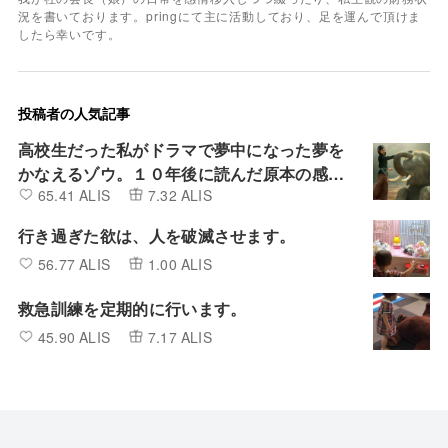
況を書いております。pringにて主に活動しており、足を運んで頂けま
したら幸いです。
投稿者の人気記事
高校生だった私がドラマで夢中になった夢を
かなえるゾウ。１０年後に読んだ原本の感想
65.41 ALIS
7.32 ALIS
は
行き過ぎた欲は、人を破滅させます。
56.77 ALIS
1.00 ALIS
救急訓練を定期的に行います。
45.90 ALIS
7.17 ALIS