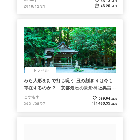
66.13
ALIS
46.20
2018/12/21
ALIS
トラベル
わら人形を釘で打ち呪う 丑の刻参りは今も
存在するのか？ 京都最恐の貴船神社奥宮を
調べた
こすもす
599.04
ALIS
486.35
2021/08/07
ALIS