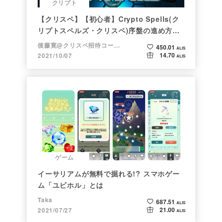
クリプト
【クリスペ】【初心者】Crypto Spells(ク
リプトスペルズ・クリスペ)序盤の進め方
【NFTゲーム】
後藤寛@クリスペ招待コード→LHiH
450.01
ALIS
14.70
2021/10/07
ALIS
ゲーム
イーサリアムが無料で掘れる!? スマホゲー
ム「ユビホル」とは
Taka
687.51
ALIS
21.00
2021/07/27
ALIS