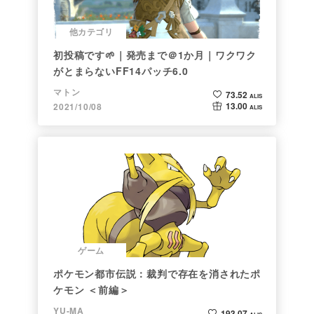
他カテゴリ
初投稿です🌱｜発売まで＠1か月｜ワクワク
がとまらないFF14パッチ6.0
マトン
73.52
ALIS
13.00
2021/10/08
ALIS
ゲーム
ポケモン都市伝説：裁判で存在を消されたポ
ケモン ＜前編＞
YU-MA
193.07