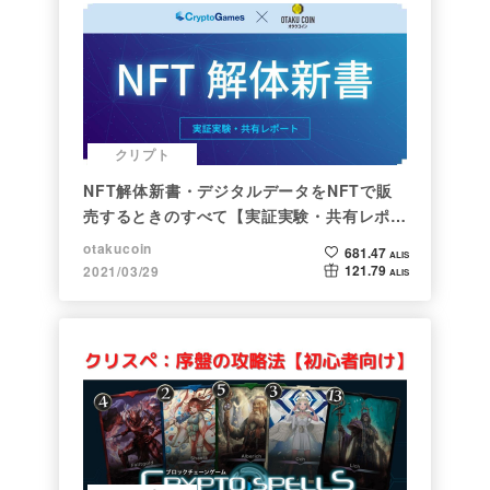
クリプト
NFT解体新書・デジタルデータをNFTで販
売するときのすべて【実証実験・共有レポー
ト】
otakucoin
681.47
ALIS
121.79
2021/03/29
ALIS