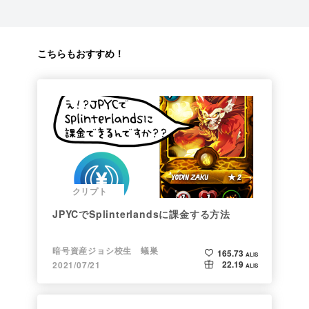
こちらもおすすめ！
クリプト
JPYCでSplinterlandsに課金する方法
暗号資産ジョシ校生 蟻巣
165.73
ALIS
22.19
2021/07/21
ALIS