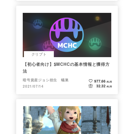
クリプト
【初心者向け】$MCHCの基本情報と獲得方
法
暗号資産ジョシ校生 蟻巣
977.66
ALIS
32.32
2021/07/14
ALIS