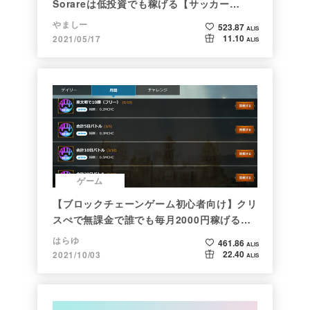
Sorareは低投資でも稼げる【サッカー
×NFT×BCG】
やましー
523.87
ALIS
11.10
2021/05/17
ALIS
ゲーム
【ブロックチェーンゲーム初心者向け】クリ
スぺで無課金で誰でも毎月2000円稼げる時
代がきた
はらゆ
461.86
ALIS
22.40
2021/10/03
ALIS