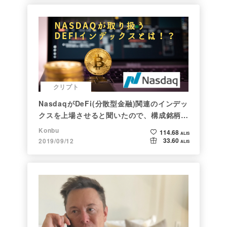
クリプト
NasdaqがDeFi(分散型金融)関連のインデッ
クスを上場させると聞いたので、構成銘柄を
調べてみた
Konbu
114.68
ALIS
33.60
2019/09/12
ALIS