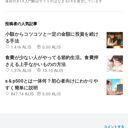
漫画付きFX入門解説サイトのはなまるFXを運営しています
投稿者の人気記事
小額からコツコツと一定の金額に投資を続け
る手法
1.41k ALIS
0.00 ALIS
食費が少ない人がやってる節約生活。食費押
さえる上手なかいものの方法
1.37k ALIS
13.10 ALIS
s＆p500とは一体何？初心者向けにわかりや
すく簡単に説明
847.74 ALIS
0.00 ALIS
コメントする