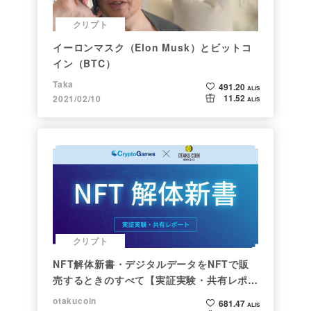
クリプト
イーロンマスク（Elon Musk）とビットコ
イン（BTC）
Taka
491.20
ALIS
11.52
2021/02/10
ALIS
クリプト
NFT解体新書・デジタルデータをNFTで販
売するときのすべて【実証実験・共有レポー
ト】
otakucoin
681.47
ALIS