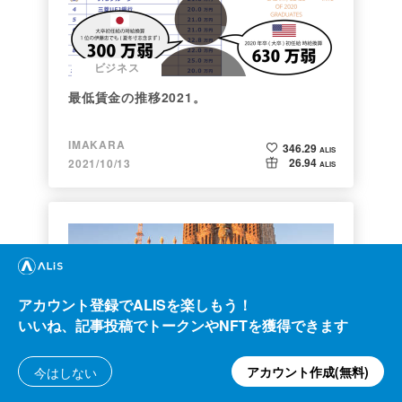
ビジネス
最低賃金の推移2021。
IMAKARA
346.29
ALIS
26.94
2021/10/13
ALIS
アカウント登録でALISを楽しもう！
いいね、記事投稿でトークンやNFTを獲得できます
クリプト
アカウント作成(無料)
今はしない
Bitcoinの価値の源泉は、PoWによる電気代
ではなくて"競争原理"だった。