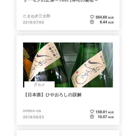
たまねぎ三太郎
304.60
ALIS
6.44
2019/07/06
ALIS
グルメ
【日本酒】ひやおろしの誤解
shimo-na
159.01
ALIS
10.57
2019/09/23
ALIS