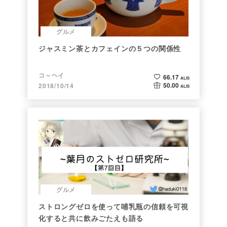
グルメ
ジャスミン茶とカフェインの５つの関係性
コ～ヘイ
66.17
ALIS
50.00
2018/10/14
ALIS
グルメ
ストロングゼロを使って哺乳瓶の信頼を可視
化すると共に飲みごたえも語る