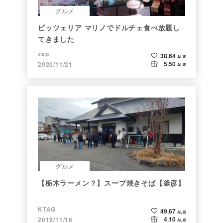
グルメ
ピッツェリア マリノでドルチェ食べ放題し
てきました
zap
38.64
ALIS
5.50
2020/11/21
ALIS
グルメ
【栃木ラーメン？】スープ焼きそば【釜彦】
KTAG
49.67
ALIS
4.10
2019/11/16
ALIS