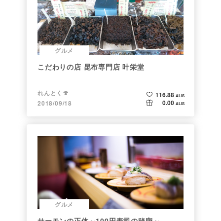
グルメ
こだわりの店 昆布専門店 叶栄堂
れんとく🍄
116.88
ALIS
0.00
2018/09/18
ALIS
グルメ
サーモンの正体～100円寿司の秘密～