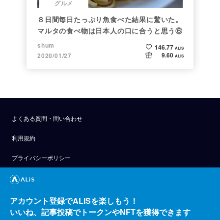
グルメ
８日間毎日たっぷり魚食べた結果に驚いた。
マルタの食べ物は日本人の口に合うと思う⑥
shum
146.77
ALIS
9.60
2020/01/27
ALIS
よくある質問・問い合わせ
利用規約
プライバシーポリシー
公式アナウンス
技術ブログ
アカウント登録でALISを楽しもう！
いいね、記事投稿でトークンやNFTを獲得できます
API